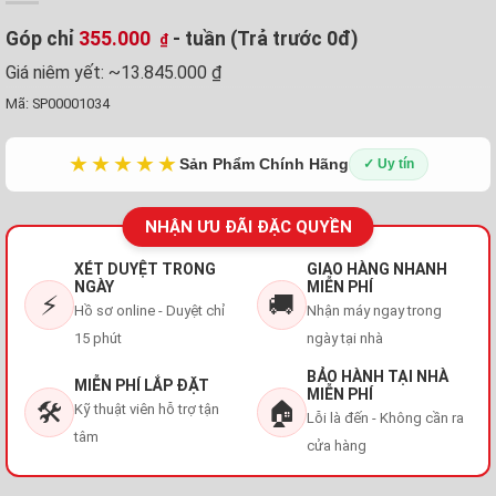
Góp chỉ
355.000
- tuần (Trả trước 0đ)
₫
Giá niêm yết:
~13.845.000 ₫
Mã:
SP00001034
★★★★★
Sản Phẩm Chính Hãng
✓ Uy tín
NHẬN ƯU ĐÃI ĐẶC QUYỀN
XÉT DUYỆT TRONG
GIAO HÀNG NHANH
NGÀY
MIỄN PHÍ
⚡
🚚
Hồ sơ online - Duyệt chỉ
Nhận máy ngay trong
15 phút
ngày tại nhà
BẢO HÀNH TẠI NHÀ
MIỄN PHÍ LẮP ĐẶT
MIỄN PHÍ
🛠️
🏠
Kỹ thuật viên hỗ trợ tận
Lỗi là đến - Không cần ra
tâm
cửa hàng