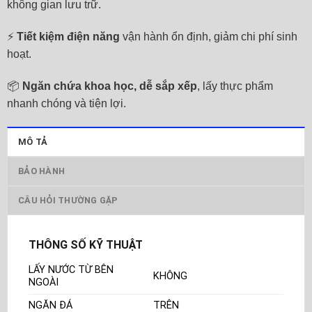
không gian lưu trữ.
⚡
Tiết kiệm điện năng
vận hành ổn định, giảm chi phí sinh
hoạt.
📦
Ngăn chứa khoa học, dễ sắp xếp
, lấy thực phẩm
nhanh chóng và tiện lợi.
MÔ TẢ
BẢO HÀNH
CÂU HỎI THƯỜNG GẶP
THÔNG SỐ KỸ THUẬT
LẤY NƯỚC TỪ BÊN
KHÔNG
NGOÀI
NGĂN ĐÁ
TRÊN