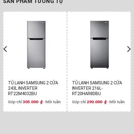
SẢN PHẨM TƯƠNG TỰ
TỦ LẠNH SAMSUNG 2 CỬA
TỦ LẠNH SAMSUNG 2 CỬA
243L INVERTER
INVERTER 216L-
RT22M4032BU
RT20HAR8DBU
Góp chỉ
305.000
₫
- Mỗi tuần
Góp chỉ
290.000
₫
- Mỗi tuần