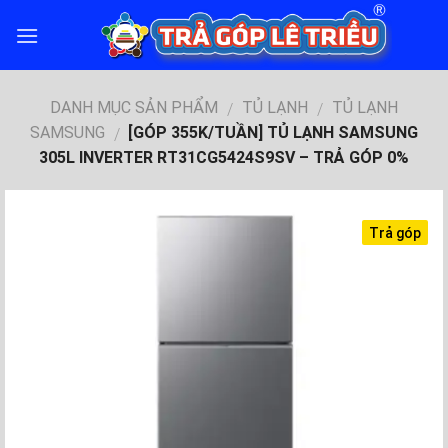
Skip
to
content
DANH MỤC SẢN PHẨM
TỦ LẠNH
TỦ LẠNH
/
/
SAMSUNG
[GÓP 355K/TUẦN] TỦ LẠNH SAMSUNG
/
305L INVERTER RT31CG5424S9SV – TRẢ GÓP 0%
Trả góp