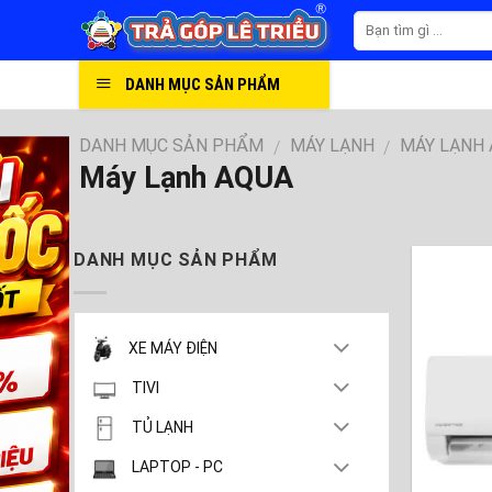
Skip
to
content
DANH MỤC SẢN PHẨM
DANH MỤC SẢN PHẨM
MÁY LẠNH
MÁY LẠNH
/
/
Máy Lạnh AQUA
DANH MỤC SẢN PHẨM
XE MÁY ĐIỆN
TIVI
TỦ LẠNH
LAPTOP - PC