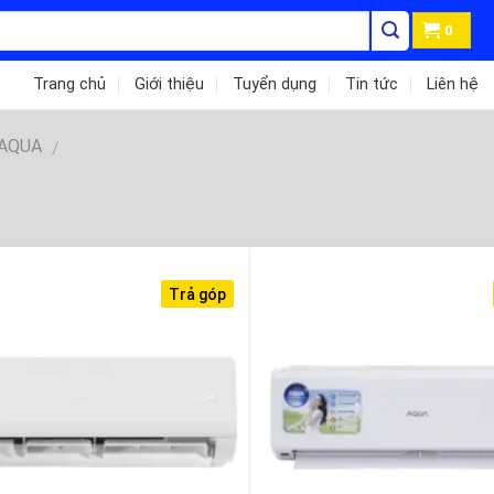
0
Trang chủ
Giới thiệu
Tuyển dụng
Tin tức
Liên hệ
 AQUA
/
Trả góp