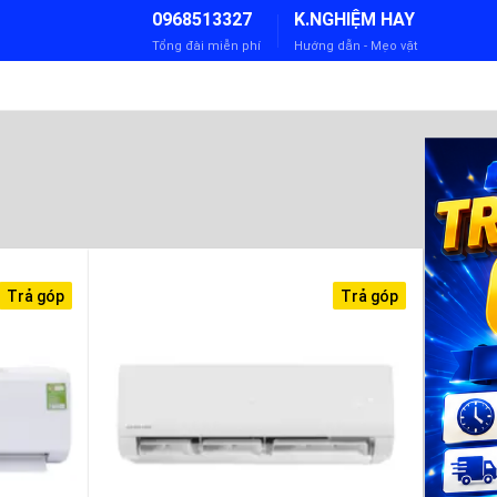
0968513327
K.NGHIỆM HAY
Tổng đài miễn phí
Hướng dẫn - Mẹo vặt
Trả góp
Trả góp