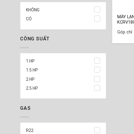
KHÔNG
MÁY LẠ
CÓ
KCRV18
Góp chỉ
CÔNG SUẤT
1 HP
1.5 HP
2 HP
2.5 HP
GAS
R22