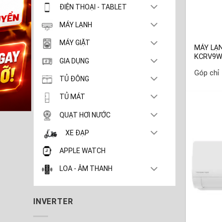
ĐIỆN THOẠI - TABLET
MÁY LẠNH
MÁY GIẶT
MÁY LẠ
KCRV9
GIA DỤNG
Góp chỉ
TỦ ĐÔNG
TỦ MÁT
QUẠT HƠI NƯỚC
XE ĐẠP
APPLE WATCH
LOA - ÂM THANH
INVERTER