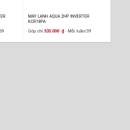
TER
MÁY LẠNH AQUA 2HP INVERTER
KCR18PA
39
Góp chỉ
535.000
₫
- Mỗi tuần/39