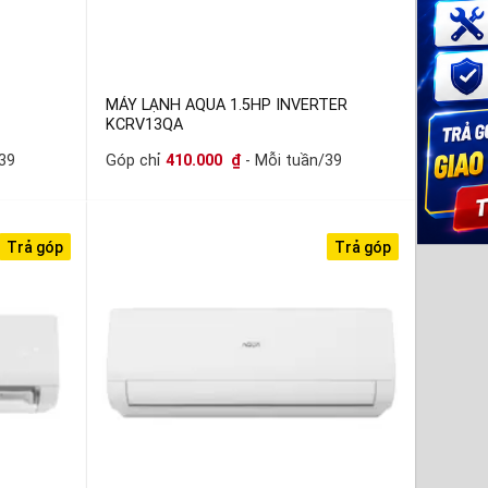
MÁY LẠNH AQUA 1.5HP INVERTER
KCRV13QA
39
Góp chỉ
410.000
₫
- Mỗi tuần/39
Trả góp
Trả góp