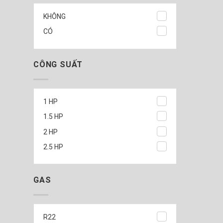
KHÔNG
CÓ
CÔNG SUẤT
1 HP
1.5 HP
2 HP
2.5 HP
GAS
R22