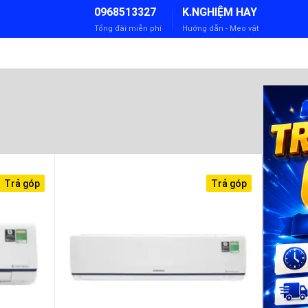
0968513327
K.NGHIỆM HAY
Tổng đài miễn phí
Hướng dẫn - Mẹo vặt
Trả góp
Trả góp