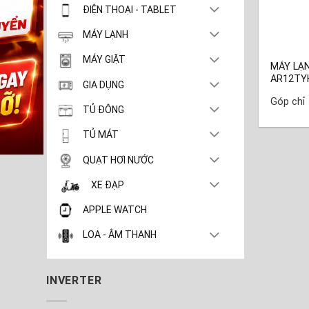
ĐIỆN THOẠI - TABLET
MÁY LẠNH
MÁY GIẶT
MÁY LẠ
AR12TY
GIA DỤNG
Góp chỉ
TỦ ĐÔNG
TỦ MÁT
QUẠT HƠI NƯỚC
XE ĐẠP
APPLE WATCH
LOA - ÂM THANH
INVERTER