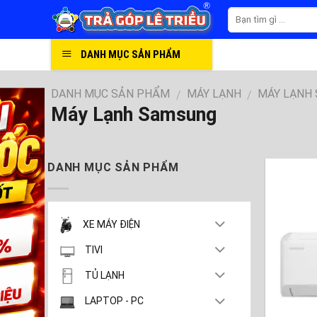
Skip
to
content
DANH MỤC SẢN PHẨM
DANH MỤC SẢN PHẨM
MÁY LẠNH
MÁY LẠNH
/
/
Máy Lạnh Samsung
DANH MỤC SẢN PHẨM
XE MÁY ĐIỆN
TIVI
TỦ LẠNH
LAPTOP - PC