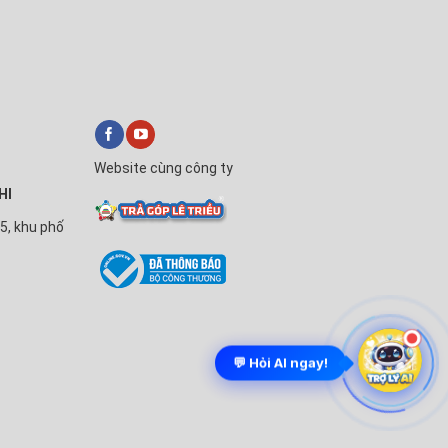
Website cùng công ty
HI
5, khu phố
💬 Hỏi AI ngay!