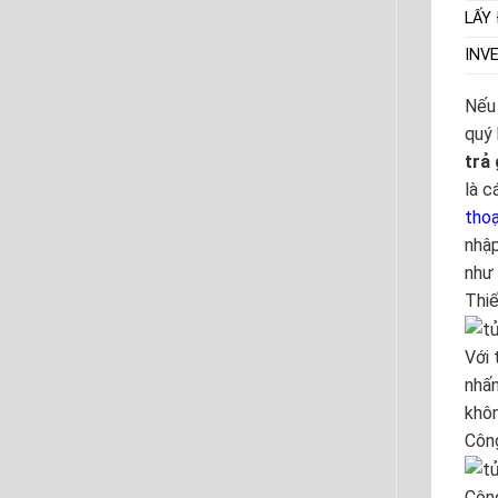
LẤY
INV
Nếu 
quý 
trả
là c
thoạ
nhập
như 
Thiế
Với 
nhấn
khôn
Công
Côn