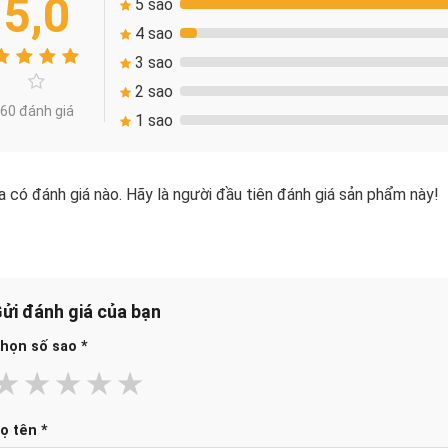
5,0
5 sao
4 sao
3 sao
2 sao
60 đánh giá
1 sao
 có đánh giá nào. Hãy là người đầu tiên đánh giá sản phẩm này!
ửi đánh giá của bạn
họn số sao
*
★
★
★
★
★
ọ tên
*