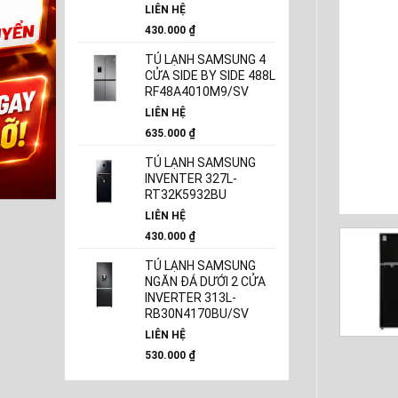
LIÊN HỆ
430.000
₫
TỦ LẠNH SAMSUNG 4
CỬA SIDE BY SIDE 488L
RF48A4010M9/SV
LIÊN HỆ
635.000
₫
TỦ LẠNH SAMSUNG
INVENTER 327L-
RT32K5932BU
LIÊN HỆ
430.000
₫
TỦ LẠNH SAMSUNG
NGĂN ĐÁ DƯỚI 2 CỬA
INVERTER 313L-
RB30N4170BU/SV
LIÊN HỆ
530.000
₫