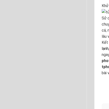
Khử 
Sử d
chuy
cá, 
lâu 
Kết 
lạnh
ngay
pho
tphc
bài 