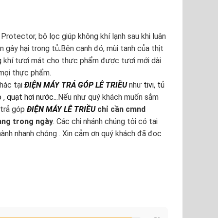
Protector, bộ lọc giúp không khí lạnh sau khi luân
n gây hại trong tủ
.
Bên cạnh đó, mùi tanh của thịt
g khí tươi mát
cho thực phẩm được tươi mới dài
o mọi thực phẩm.
hác tại
ĐIỆN MÁY TRẢ GÓP LÊ TRIỀU
như
tivi
,
tủ
o
,
quạt hơi nước.
..Nếu như quý khách muốn sắm
trả góp
ĐIỆN MÁY LÊ TRIỀU
chỉ cần cmnd
hàng trong ngày
. Các chi nhánh chúng tôi có tại
hành nhanh chóng . Xin cảm ơn quý khách đã đọc