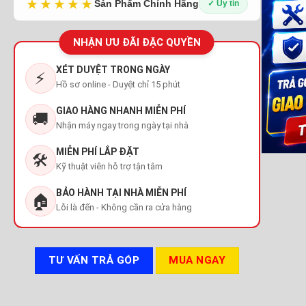
★★★★★
Sản Phẩm Chính Hãng
✓ Uy tín
NHẬN ƯU ĐÃI ĐẶC QUYỀN
XÉT DUYỆT TRONG NGÀY
⚡
Hồ sơ online - Duyệt chỉ 15 phút
GIAO HÀNG NHANH MIỄN PHÍ
🚚
Nhận máy ngay trong ngày tại nhà
MIỄN PHÍ LẮP ĐẶT
🛠️
Kỹ thuật viên hỗ trợ tận tâm
BẢO HÀNH TẠI NHÀ MIỄN PHÍ
🏠
Lỗi là đến - Không cần ra cửa hàng
TƯ VẤN TRẢ GÓP
MUA NGAY