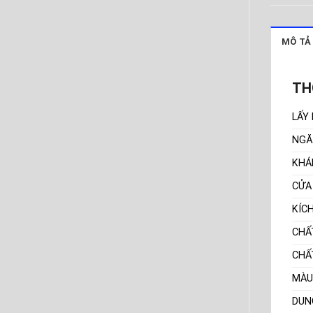
MÔ TẢ
TH
LẤY
NGĂ
KHÁ
CỬA
KÍC
CHẤ
CHẤ
MÀU
DUN