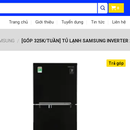
0
Trang chủ
Giới thiệu
Tuyển dụng
Tin tức
Liên hệ
AMSUNG
[GÓP 325K/TUẦN] TỦ LẠNH SAMSUNG INVERTER 
/
Trả góp