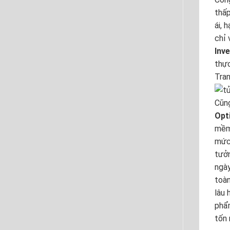
thấp
ái, 
chỉ 
Inve
thực
Tran
Cũng
Opt
mềm 
mức 
tưởn
ngà
toàn
lâu
phẩm
tốn 