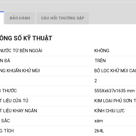
BẢO HÀNH
CÂU HỎI THƯỜNG GẶP
ÔNG SỐ KỸ THUẬT
 NƯỚC TỪ BÊN NGOÀI
KHÔNG
N ĐÁ
TRÊN
NG KHUẨN KHỬ MÙI
BỘ LỌC KHỬ MÙI C
2
H THƯỚC
555Xx637x1635 mm
T LIỆU CỬA TỦ
KIM LOẠI PHỦ SƠN T
T LIỆU KHAY NGĂN
KÍNH CHỊU LỰC
 SẮC
xám
G TÍCH
264L