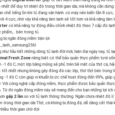
 nhất để duy trì nhiệt độ trong thời gian dài, mà không cần dừng
hạn chế tiếng ồn khi tủ đang vận hành.
có máy nén biến tần
8 cực
,
với
4 cực
, nhờ vậy khả năng làm lạnh sẽ tốt hơn và khả năng làm
rter
có khả năng tự động điều chỉnh nhiệt độ theo
7 cấp độ
lạnh
 phẩm,... bên trong tủ.
g bị ngăn đông mềm tiện lợi
 như hầu hết những dòng tủ lạnh đời mới, hiện đại ngày nay, tủ 
imal Fresh Zone
riêng biệt có thể bảo quản thực phẩm tươi số
-1 độ C, một lớp băng mỏng sẽ phủ trên bề mặt của thịt cá, hải 
tốt nhất nhưng không gây đông đá các lớp, thớ thịt bên trong.
g -1 độ C còn giúp vi khuẩn bị ức chế hoạt động đến 99%, giúp gi
y.
Với công nghệ cấp đông mềm, thực phẩm được bảo quản thực
. Từ đó ngăn đông mềm này sẽ mang đến cho bạn những lợi ích 
 hơn
gấp 2 lần
so với tủ lạnh thông thường.
Ngăn chứa nhiệt độ l
 trong thời gian dài.
Thịt, cá không bị đông đá, dễ dàng cắt thái
nhiều thời gian chờ đợi