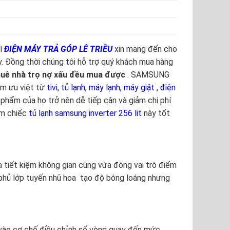
ì
ĐIỆN MÁY TRẢ GÓP LÊ TRIỀU
xin mang đến cho
y. Đồng thời chúng tôi hỗ trợ quý khách mua hàng
thuê nhà trọ nợ xấu đều mua được
. SAMSUNG
ẩm ưu việt từ
tivi
,
tủ lạnh
,
máy lạnh
,
máy giặt
,
điện
n phẩm của họ trở nên dễ tiếp cận và giảm chi phí
em chiếc
tủ lạnh samsung inverter 256 lit
này tốt
a tiết kiệm không gian cũng vừa đóng vai trò điểm
 phủ lớp tuyến nhũ hoa tạo độ bóng loáng nhưng
 vào cơ chế điều chỉnh số vòng quay đến mức