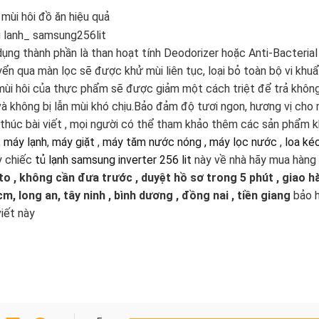
mùi hôi đồ ăn hiệu quả
ụng thành phần là than hoạt tính Deodorizer hoặc Anti-Bacterial 
ển qua màn lọc sẽ được khử mùi liên tục, loại bỏ toàn bộ vi khuẩ
mùi hôi của thực phẩm sẽ được giảm một cách triệt để trả khôn
và không bị lẫn mùi khó chịu.Bảo đảm độ tươi ngon, hương vị ch
thúc bài viết , mọi người có thể tham khảo thêm các sản phẩm k
,
máy lạnh
,
máy giặt
,
máy tăm nước nóng , máy lọc nước
,
loa ké
 chiếc
tủ lạnh samsung inverter 256 lit
này về nhà hãy mua hàng 
to , không cần đưa trước , duyệt hồ sơ trong 5 phút , giao 
m, long an, tây ninh , bình dương , đồng nai , tiền giang
bảo 
viết này