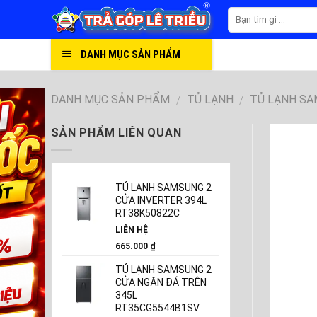
Skip
to
content
DANH MỤC SẢN PHẨM
DANH MỤC SẢN PHẨM
TỦ LẠNH
TỦ LẠNH S
/
/
SẢN PHẨM LIÊN QUAN
TỦ LẠNH SAMSUNG 2
CỬA INVERTER 394L
RT38K50822C
LIÊN HỆ
665.000
₫
TỦ LẠNH SAMSUNG 2
CỬA NGĂN ĐÁ TRÊN
345L
RT35CG5544B1SV