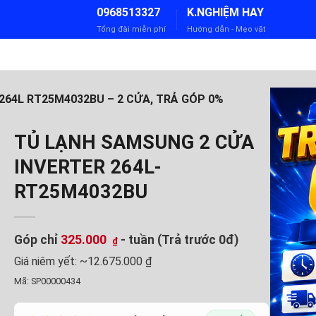
0968513327
K.NGHIỆM HAY
Tổng đài miễn phí
Hướng dẫn - Mẹo vặt
264L RT25M4032BU – 2 CỬA, TRẢ GÓP 0%
TỦ LẠNH SAMSUNG 2 CỬA
INVERTER 264L-
RT25M4032BU
Góp chỉ
325.000
- tuần (Trả trước 0đ)
₫
Giá niêm yết:
~12.675.000 ₫
Mã:
SP00000434