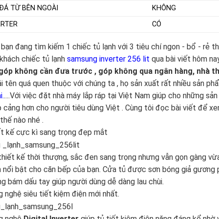
 ĐÁ TỪ BÊN NGOÀI
KHÔNG
ERTER
CÓ
bạn đang tìm kiếm 1 chiếc tủ lạnh với 3 tiêu chí ngon - bổ - rẻ th
khách chiếc tủ lạnh
samsung inverter 256 lit
qua bài viết hôm na
 góp không cần đưa trước , góp không qua ngân hàng, nhà 
ái tên quá quen thuộc với chúng ta , họ sản xuất rất nhiều sản ph
i.
....Với việc đặt nhà máy lắp ráp tại Việt Nam giúp cho những sả
 cảng hơn cho người tiêu dùng Việt . Cùng tôi đọc bài viết để x
thế nào nhé .
t kế cực kì sang trọng đẹp mắt
thiết kế thời thượng, sắc đen sang trọng nhưng vẫn gọn gàng vừ
 nổi bật cho căn bếp của bạn. Cửa tủ được sơn bóng giả gương
g bám dấu tay giúp người dùng dễ dàng lau chùi.
 nghệ siêu tiết kiệm điện mới nhất.
g nghệ
Digital Inverter
giúp tủ tiết kiệm điện năng đáng kể nhờ