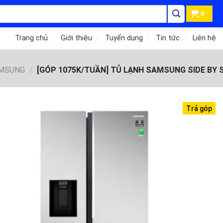
0
Trang chủ
Giới thiệu
Tuyển dụng
Tin tức
Liên hệ
AMSUNG
[GÓP 1075K/TUẦN] TỦ LẠNH SAMSUNG SIDE BY S
/
Trả góp