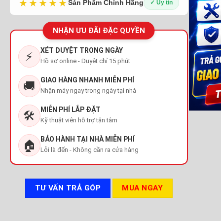
★★★★★
Sản Phẩm Chính Hãng
✓ Uy tín
NHẬN ƯU ĐÃI ĐẶC QUYỀN
XÉT DUYỆT TRONG NGÀY
⚡
Hồ sơ online - Duyệt chỉ 15 phút
GIAO HÀNG NHANH MIỄN PHÍ
🚚
Nhận máy ngay trong ngày tại nhà
MIỄN PHÍ LẮP ĐẶT
🛠️
Kỹ thuật viên hỗ trợ tận tâm
BẢO HÀNH TẠI NHÀ MIỄN PHÍ
🏠
Lỗi là đến - Không cần ra cửa hàng
TƯ VẤN TRẢ GÓP
MUA NGAY