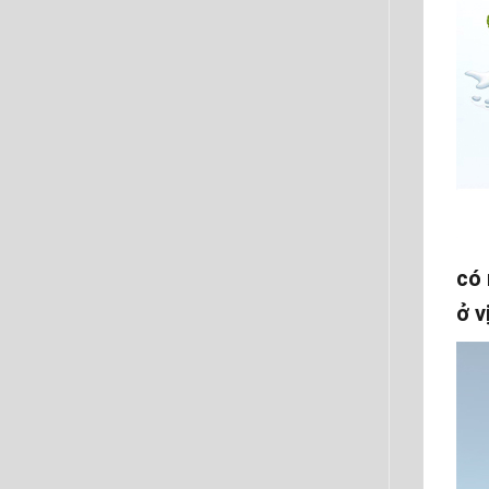
có 
ở v