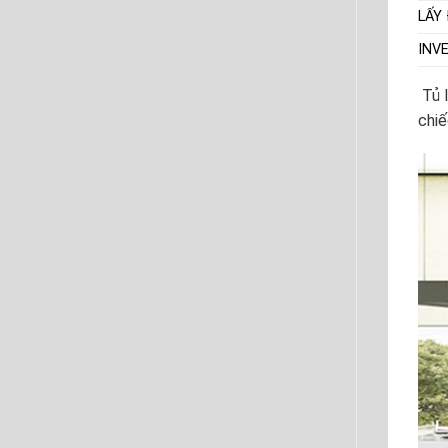
LẤY
INV
Tủ l
chiế