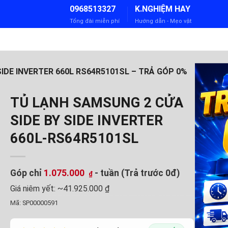
0968513327
K.NGHIỆM HAY
Tổng đài miễn phí
Hướng dẫn - Mẹo vặt
IDE INVERTER 660L RS64R5101SL – TRẢ GÓP 0%
TỦ LẠNH SAMSUNG 2 CỬA
SIDE BY SIDE INVERTER
660L-RS64R5101SL
Góp chỉ
1.075.000
- tuần (Trả trước 0đ)
₫
Giá niêm yết:
~41.925.000 ₫
Mã:
SP00000591