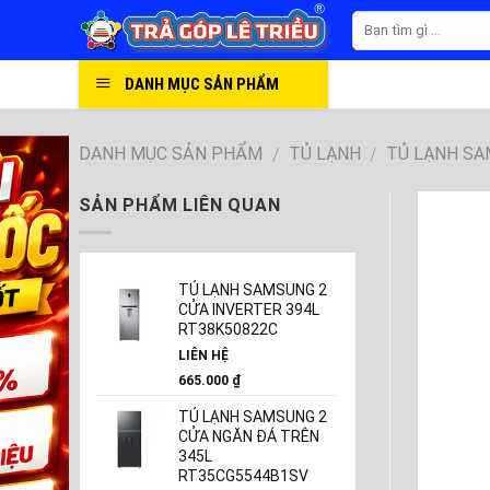
Skip
to
content
DANH MỤC SẢN PHẨM
DANH MỤC SẢN PHẨM
TỦ LẠNH
TỦ LẠNH S
/
/
SẢN PHẨM LIÊN QUAN
TỦ LẠNH SAMSUNG 2
CỬA INVERTER 394L
RT38K50822C
LIÊN HỆ
665.000
₫
TỦ LẠNH SAMSUNG 2
CỬA NGĂN ĐÁ TRÊN
345L
RT35CG5544B1SV