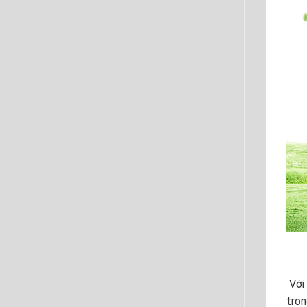
Với 
tron