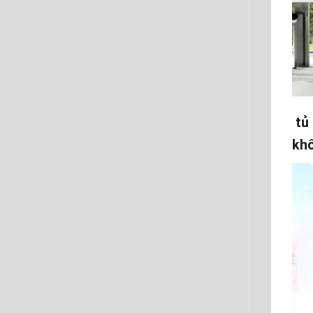
tủ 
khô