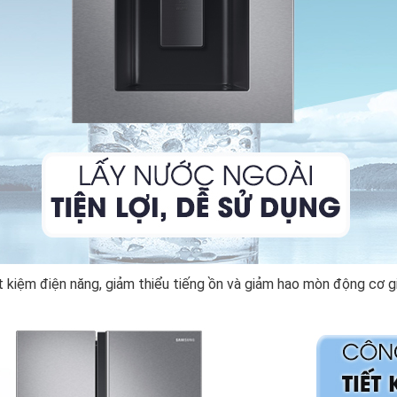
 kiệm điện năng, giảm thiểu tiếng ồn và giảm hao mòn động cơ giú