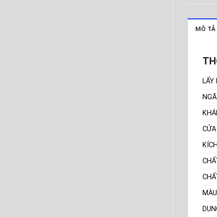
MÔ TẢ
TH
LẤY
NGĂ
KHÁ
CỬA
KÍC
CHẤ
CHẤ
MÀU
DUN