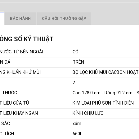
BẢO HÀNH
CÂU HỎI THƯỜNG GẶP
ÔNG SỐ KỸ THUẬT
 NƯỚC TỪ BÊN NGOÀI
CÓ
N ĐÁ
TRÊN
NG KHUẨN KHỬ MÙI
BỘ LỌC KHỬ MÙI CACBON HOẠT
2
H THƯỚC
Cao 178.0 cm - Rộng 91.2 cm - 
T LIỆU CỬA TỦ
KIM LOẠI PHỦ SƠN TĨNH ĐIỆN
T LIỆU KHAY NGĂN
KÍNH CHỊU LỰC
 SẮC
xám
G TÍCH
660l