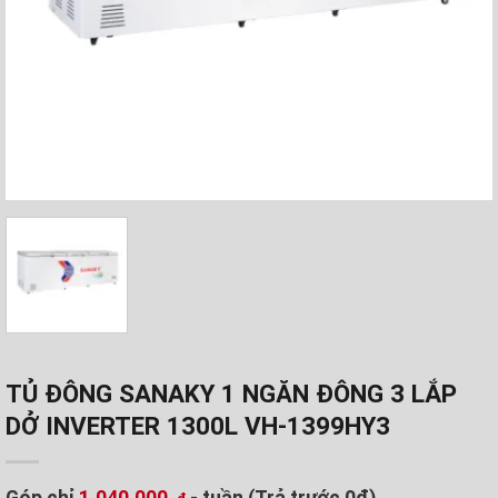
TỦ ĐÔNG SANAKY 1 NGĂN ĐÔNG 3 LẮP
DỞ INVERTER 1300L VH-1399HY3
Góp chỉ
1.040.000
- tuần (Trả trước 0đ)