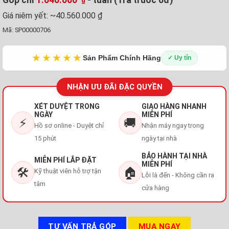
₫
Giá niêm yết:
~40.560.000 ₫
Mã:
SP00000706
★★★★★
Sản Phẩm Chính Hãng
✓ Uy tín
NHẬN ƯU ĐÃI ĐẶC QUYỀN
XÉT DUYỆT TRONG
GIAO HÀNG NHANH
NGÀY
MIỄN PHÍ
⚡
🚚
Hồ sơ online - Duyệt chỉ
Nhận máy ngay trong
15 phút
ngày tại nhà
BẢO HÀNH TẠI NHÀ
MIỄN PHÍ LẮP ĐẶT
MIỄN PHÍ
🛠️
🏠
Kỹ thuật viên hỗ trợ tận
Lỗi là đến - Không cần ra
tâm
cửa hàng
TƯ VẤN TRẢ GÓP
MUA NGAY