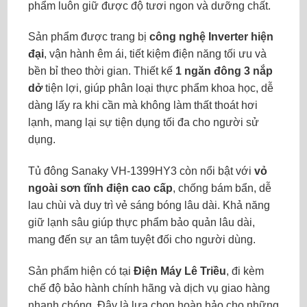
phẩm luôn giữ được độ tươi ngon và dưỡng chất.
Sản phẩm được trang bị
công nghệ Inverter hiện
đại
, vận hành êm ái, tiết kiệm điện năng tối ưu và
bền bỉ theo thời gian. Thiết kế
1 ngăn đông 3 nắp
dở
tiện lợi, giúp phân loại thực phẩm khoa học, dễ
dàng lấy ra khi cần mà không làm thất thoát hơi
lạnh, mang lại sự tiện dụng tối đa cho người sử
dụng.
Tủ đông Sanaky VH-1399HY3 còn nổi bật với
vỏ
ngoài sơn tĩnh điện cao cấp
, chống bám bẩn, dễ
lau chùi và duy trì vẻ sáng bóng lâu dài. Khả năng
giữ lạnh sâu giúp thực phẩm bảo quản lâu dài,
mang đến sự an tâm tuyệt đối cho người dùng.
Sản phẩm hiện có tại
Điện Máy Lê Triều
, đi kèm
chế độ bảo hành chính hãng và dịch vụ giao hàng
nhanh chóng. Đây là lựa chọn hoàn hảo cho những