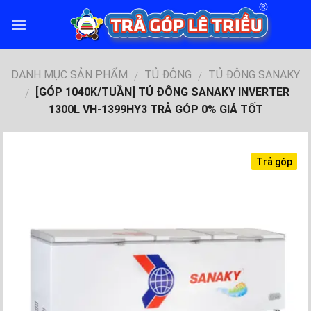
Skip
to
content
DANH MỤC SẢN PHẨM
TỦ ĐÔNG
TỦ ĐÔNG SANAKY
/
/
[GÓP 1040K/TUẦN] TỦ ĐÔNG SANAKY INVERTER
/
1300L VH-1399HY3 TRẢ GÓP 0% GIÁ TỐT
Trả góp