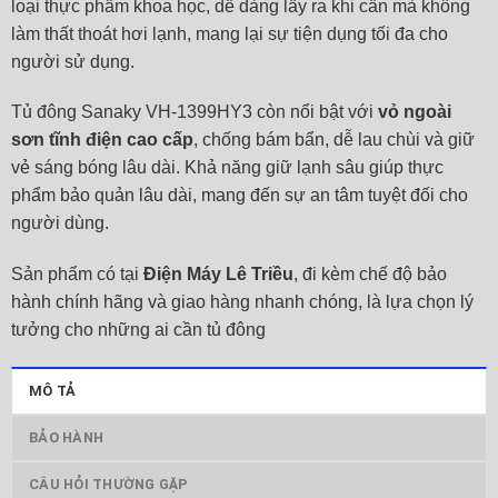
loại thực phẩm khoa học, dễ dàng lấy ra khi cần mà không
làm thất thoát hơi lạnh, mang lại sự tiện dụng tối đa cho
người sử dụng.
Tủ đông Sanaky VH-1399HY3 còn nổi bật với
vỏ ngoài
sơn tĩnh điện cao cấp
, chống bám bẩn, dễ lau chùi và giữ
vẻ sáng bóng lâu dài. Khả năng giữ lạnh sâu giúp thực
phẩm bảo quản lâu dài, mang đến sự an tâm tuyệt đối cho
người dùng.
Sản phẩm có tại
Điện Máy Lê Triều
, đi kèm chế độ bảo
hành chính hãng và giao hàng nhanh chóng, là lựa chọn lý
tưởng cho những ai cần tủ đông
MÔ TẢ
BẢO HÀNH
CÂU HỎI THƯỜNG GẶP