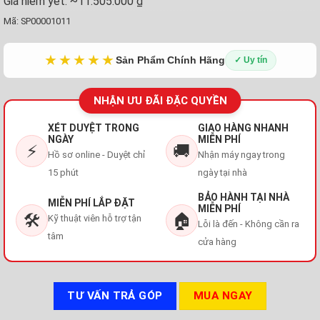
Giá niêm yết:
~11.505.000 ₫
Mã:
SP00001011
★★★★★
Sản Phẩm Chính Hãng
✓ Uy tín
NHẬN ƯU ĐÃI ĐẶC QUYỀN
XÉT DUYỆT TRONG
GIAO HÀNG NHANH
NGÀY
MIỄN PHÍ
⚡
🚚
Hồ sơ online - Duyệt chỉ
Nhận máy ngay trong
15 phút
ngày tại nhà
BẢO HÀNH TẠI NHÀ
MIỄN PHÍ LẮP ĐẶT
MIỄN PHÍ
🛠️
🏠
Kỹ thuật viên hỗ trợ tận
Lỗi là đến - Không cần ra
tâm
cửa hàng
TƯ VẤN TRẢ GÓP
MUA NGAY