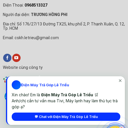
Điện Thoại:
0968513327
Người đại diện:
TRƯƠNG HỒNG PHI
Địa chỉ: Số 176/27/13 Đường TX25, khu phố 2, P. Thạnh Xuân, Q. 12,
Tp. HCM
Email: cskh.letrieu@gmail.com
Website cùng công ty
✕
Điện Máy Trả Góp Lê Triều
Xin chào! Em là
Điện Máy Trả Góp Lê Triều
🛒
Anh/chị cần tư vấn mua Tivi, Máy lạnh hay làm thủ tục trả
góp ạ?
💬 Chat với Điện Máy Trả Góp Lê Triều