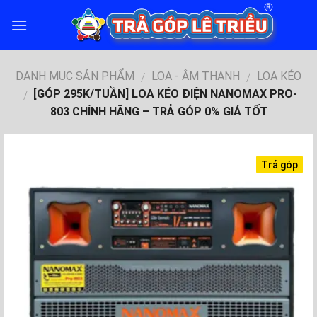
Skip
to
content
DANH MỤC SẢN PHẨM
LOA - ÂM THANH
LOA KÉO
/
/
[GÓP 295K/TUẦN] LOA KÉO ĐIỆN NANOMAX PRO-
/
803 CHÍNH HÃNG – TRẢ GÓP 0% GIÁ TỐT
Trả góp