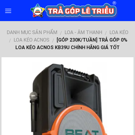
Skip
to
content
DANH MỤC SẢN PHẨM
LOA - ÂM THANH
LOA KÉO
/
/
LOA KÉO ACNOS
[GÓP 230K/TUẦN] TRẢ GÓP 0%
/
/
LOA KÉO ACNOS KB39U CHÍNH HÃNG GIÁ TỐT