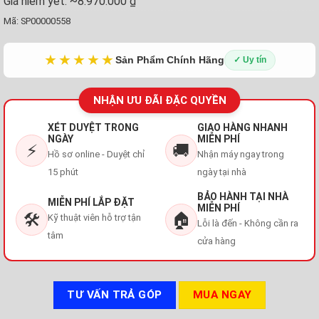
Giá niêm yết:
~8.970.000 ₫
Mã:
SP00000558
★★★★★
Sản Phẩm Chính Hãng
✓ Uy tín
NHẬN ƯU ĐÃI ĐẶC QUYỀN
XÉT DUYỆT TRONG
GIAO HÀNG NHANH
NGÀY
MIỄN PHÍ
⚡
🚚
Hồ sơ online - Duyệt chỉ
Nhận máy ngay trong
15 phút
ngày tại nhà
BẢO HÀNH TẠI NHÀ
MIỄN PHÍ LẮP ĐẶT
MIỄN PHÍ
🛠️
🏠
Kỹ thuật viên hỗ trợ tận
Lỗi là đến - Không cần ra
tâm
cửa hàng
TƯ VẤN TRẢ GÓP
MUA NGAY