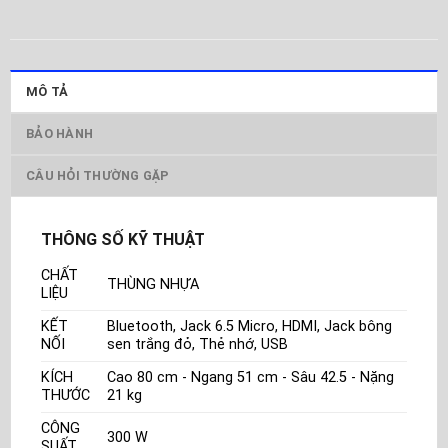
MÔ TẢ
BẢO HÀNH
CÂU HỎI THƯỜNG GẶP
THÔNG SỐ KỸ THUẬT
CHẤT
THÙNG NHỰA
LIỆU
KẾT
Bluetooth, Jack 6.5 Micro, HDMI, Jack bông
NỐI
sen trắng đỏ, Thẻ nhớ, USB
KÍCH
Cao 80 cm - Ngang 51 cm - Sâu 42.5 - Nặng
THƯỚC
21 kg
CÔNG
300 W
SUẤT