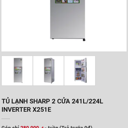
TỦ LẠNH SHARP 2 CỬA 241L/224L
INVERTER X251E
Góp chỉ
280.000
- tuần (Trả trước 0đ)