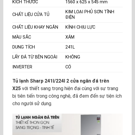
KÍCH THƯỚC
1560 x 625 x 545 mm
KIM LOẠI PHỦ SƠN TĨNH
CHẤT LIỆU CỬA TỦ
ĐIỆN
CHẤT LIỆU KHAY NGĂN
KÍNH CHỊU LỰC
MÀU SẮC
XÁM
DUNG TÍCH
241L
LẤY ĐÁ TỪ BÊN NGOÀI
KHÔNG
INVERTER
CÓ
Tủ lạnh Sharp 241l/224l 2 cửa ngăn đá trên
X25
với thiết sang trọng hiện đại cùng với sự trang
bị tiên tiến trong công nghệ, đã đem đến sự tiện ích
cho người sử dụng.