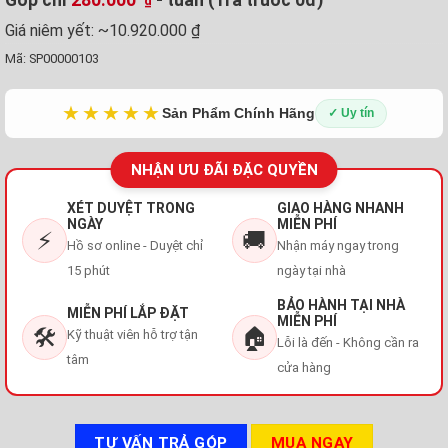
₫
Giá niêm yết:
~10.920.000 ₫
Mã:
SP00000103
★★★★★
Sản Phẩm Chính Hãng
✓ Uy tín
NHẬN ƯU ĐÃI ĐẶC QUYỀN
XÉT DUYỆT TRONG
GIAO HÀNG NHANH
NGÀY
MIỄN PHÍ
⚡
🚚
Hồ sơ online - Duyệt chỉ
Nhận máy ngay trong
15 phút
ngày tại nhà
BẢO HÀNH TẠI NHÀ
MIỄN PHÍ LẮP ĐẶT
MIỄN PHÍ
🛠️
🏠
Kỹ thuật viên hỗ trợ tận
Lỗi là đến - Không cần ra
tâm
cửa hàng
TƯ VẤN TRẢ GÓP
MUA NGAY