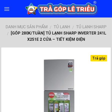
Skip
to
content
DANH MỤC SẢN PHẨM
TỦ LẠNH
TỦ LẠNH SHARP
/
/
[GÓP 280K/TUẦN] TỦ LẠNH SHARP INVERTER 241L
/
X251E 2 CỬA – TIẾT KIỆM ĐIỆN
Trả góp