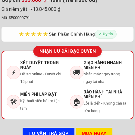
₫
Giá niêm yết:
~13.845.000 ₫
Mã:
SP00000791
★★★★★
Sản Phẩm Chính Hãng
✓ Uy tín
NHẬN ƯU ĐÃI ĐẶC QUYỀN
XÉT DUYỆT TRONG
GIAO HÀNG NHANH
NGÀY
MIỄN PHÍ
⚡
🚚
Hồ sơ online - Duyệt chỉ
Nhận máy ngay trong
15 phút
ngày tại nhà
BẢO HÀNH TẠI NHÀ
MIỄN PHÍ LẮP ĐẶT
MIỄN PHÍ
🛠️
🏠
Kỹ thuật viên hỗ trợ tận
Lỗi là đến - Không cần ra
tâm
cửa hàng
TƯ VẤN TRẢ GÓP
MUA NGAY