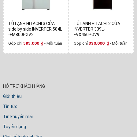
TỦ LẠNH HITACHI 3 CỬA
TỦ LẠNH HITACHI 2 CỬA
side by side INVERTER 584L
INVERTER 339L-
-FM800PGV2
FVX450PGV9
Góp chỉ
585.000
₫
- Mỗi tuần
Góp chỉ
330.000
₫
- Mỗi tuần
HỖ TRỢ KHÁCH HÀNG
Giới thiệu
Tin tức
Tin khuyến mãi
Tuyển dụng
Chia sẻ kinh nghiệm