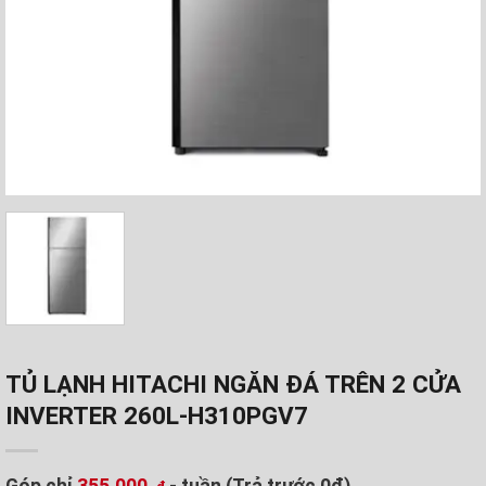
TỦ LẠNH HITACHI NGĂN ĐÁ TRÊN 2 CỬA
INVERTER 260L-H310PGV7
Góp chỉ
355.000
- tuần (Trả trước 0đ)