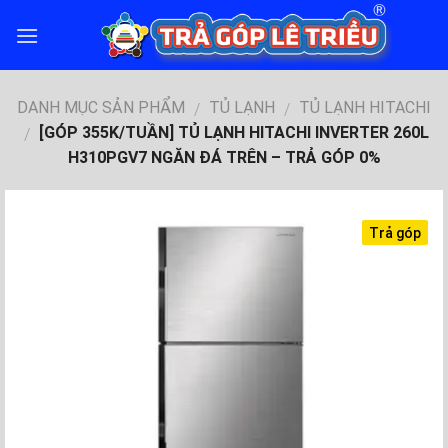
Skip
to
content
DANH MỤC SẢN PHẨM
TỦ LẠNH
TỦ LẠNH HITACHI
/
/
[GÓP 355K/TUẦN] TỦ LẠNH HITACHI INVERTER 260L
/
H310PGV7 NGĂN ĐÁ TRÊN – TRẢ GÓP 0%
Trả góp