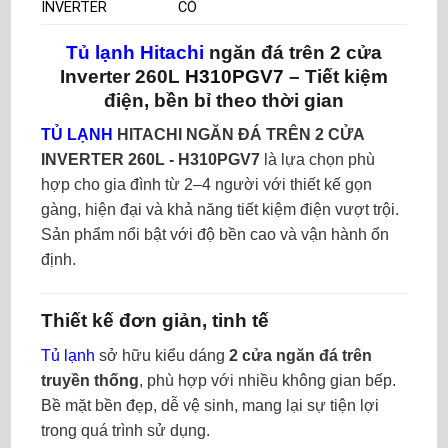
INVERTER
CÓ
Tủ lạnh Hitachi
ngăn đá trên 2 cửa
Inverter 260L
H310PGV7
– Tiết kiệm
điện, bền bỉ theo thời gian
TỦ LẠNH
HITACHI NGĂN ĐÁ TRÊN 2 CỬA
INVERTER 260L - H310PGV7
là lựa chọn phù
hợp cho gia đình từ 2–4 người với thiết kế gọn
gàng, hiện đại và khả năng tiết kiệm điện vượt trội.
Sản phẩm nổi bật với độ bền cao và vận hành ổn
định.
Thiết kế đơn giản, tinh tế
Tủ lạnh
sở hữu kiểu dáng
2 cửa ngăn đá trên
truyền thống
, phù hợp với nhiều không gian bếp.
Bề mặt bền đẹp, dễ vệ sinh, mang lại sự tiện lợi
trong quá trình sử dụng.