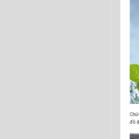
Chức
đồ ă