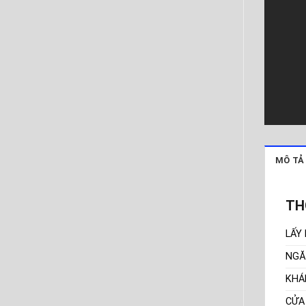
MÔ TẢ
TH
LẤY
NGĂ
KHÁ
CỬA