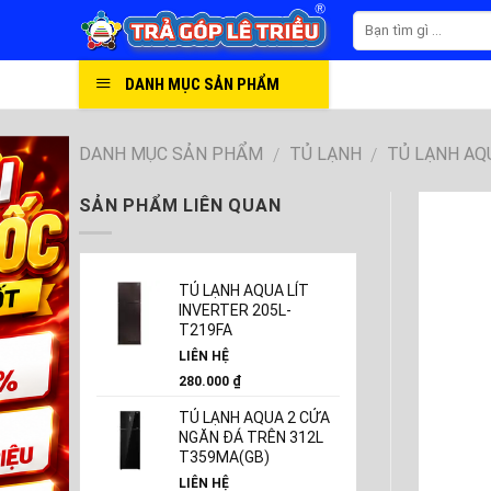
Skip
to
content
DANH MỤC SẢN PHẨM
DANH MỤC SẢN PHẨM
TỦ LẠNH
TỦ LẠNH AQ
/
/
SẢN PHẨM LIÊN QUAN
TỦ LẠNH AQUA LÍT
INVERTER 205L-
T219FA
LIÊN HỆ
280.000
₫
TỦ LẠNH AQUA 2 CỬA
NGĂN ĐÁ TRÊN 312L
T359MA(GB)
LIÊN HỆ