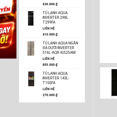
430.000
₫
TỦ LẠNH AQUA
INVERTER 298L
T299FA
LIÊN HỆ
410.000
₫
TỦ LẠNH AQUA NGĂN
ĐÁ DƯỚI INVERTER
516L-AQR-IG525AM
LIÊN HỆ
855.000
₫
TỦ LẠNH AQUA
INVERTER 143L-
T150FA
LIÊN HỆ
270.000
₫