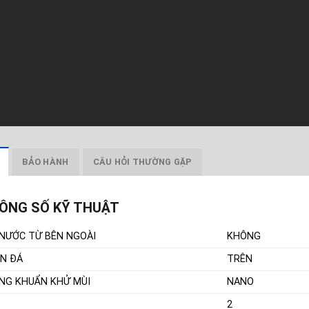
BẢO HÀNH
CÂU HỎI THƯỜNG GẶP
ÔNG SỐ KỸ THUẬT
 NƯỚC TỪ BÊN NGOÀI
KHÔNG
N ĐÁ
TRÊN
NG KHUẨN KHỬ MÙI
NANO
2