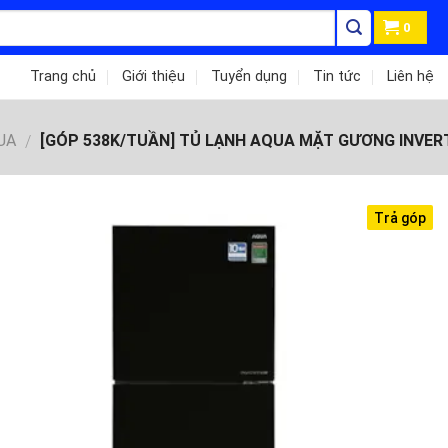
0
Trang chủ
Giới thiệu
Tuyển dụng
Tin tức
Liên hệ
UA
[GÓP 538K/TUẦN] TỦ LẠNH AQUA MẶT GƯƠNG INVERT
/
Trả góp