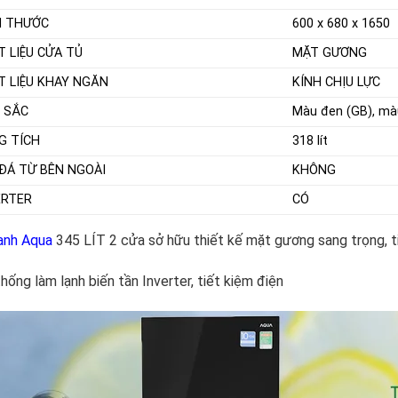
H THƯỚC
600 x 680 x 1650
T LIỆU CỬA TỦ
MẶT GƯƠNG
T LIỆU KHAY NGĂN
KÍNH CHỊU LỰC
 SẮC
Màu đen (GB), mà
G TÍCH
318 lít
 ĐÁ TỪ BÊN NGOÀI
KHÔNG
ERTER
CÓ
ạnh Aqua
345 LÍT 2 cửa sở hữu thiết kế mặt gương sang trọng, ti
hống làm lạnh biến tần Inverter, tiết kiệm điện