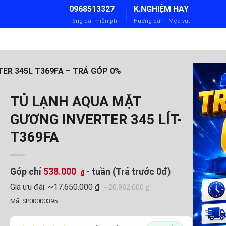
0968513327
K.NGHIỆM HAY
Tổng đài miễn phí
Hướng dẫn - Mẹo vặt
ER 345L T369FA – TRẢ GÓP 0%
TỦ LẠNH AQUA MẶT
GƯƠNG INVERTER 345 LÍT-
T369FA
Góp chỉ
538.000
- tuần (Trả trước 0đ)
₫
Giá ưu đãi:
~17.650.000 ₫
~20.982.000 ₫
Mã:
SP00000395