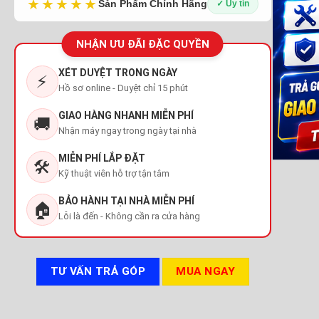
★★★★★
Sản Phẩm Chính Hãng
✓ Uy tín
NHẬN ƯU ĐÃI ĐẶC QUYỀN
XÉT DUYỆT TRONG NGÀY
⚡
Hồ sơ online - Duyệt chỉ 15 phút
GIAO HÀNG NHANH MIỄN PHÍ
🚚
Nhận máy ngay trong ngày tại nhà
MIỄN PHÍ LẮP ĐẶT
🛠️
Kỹ thuật viên hỗ trợ tận tâm
BẢO HÀNH TẠI NHÀ MIỄN PHÍ
🏠
Lỗi là đến - Không cần ra cửa hàng
TƯ VẤN TRẢ GÓP
MUA NGAY