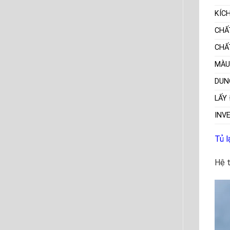
KÍC
CHẤ
CHẤ
MÀU
DUN
LẤY
INV
Tủ l
Hệ t