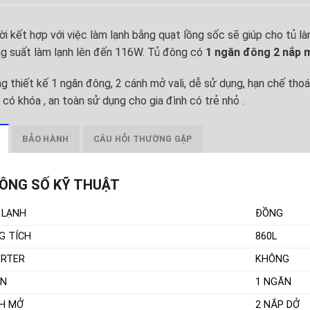
i kết hợp với việc làm lạnh bằng quạt lồng sốc sẽ giúp cho tủ làm
ng suất làm lạnh lên đến 116W. Tủ đông có
1 ngăn đông 2 nắp 
g thiết kế 1 ngăn đông, 2 cánh mở vali, dễ sử dụng, hạn chế thoát
 có khóa , an toàn sử dụng cho gia đình có trẻ nhỏ .
BẢO HÀNH
CÂU HỎI THƯỜNG GẶP
ÔNG SỐ KỸ THUẬT
 LẠNH
ĐỒNG
G TÍCH
860L
ERTER
KHÔNG
N
1 NGĂN
H MỞ
2 NẮP DỞ