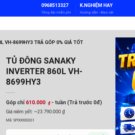
0968513327
K.NGHIỆM HAY
Tổng đài miễn phí
Hướng dẫn - Mẹo vặt
L VH-8699HY3 TRẢ GÓP 0% GIÁ TỐT
TỦ ĐÔNG SANAKY
INVERTER 860L VH-
8699HY3
Góp chỉ
610.000
- tuần (Trả trước 0đ)
₫
Giá niêm yết:
~23.790.000 ₫
Mã:
SP00000261