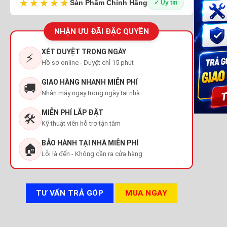
★★★★★
Sản Phẩm Chính Hãng
✓ Uy tín
NHẬN ƯU ĐÃI ĐẶC QUYỀN
XÉT DUYỆT TRONG NGÀY
⚡
Hồ sơ online - Duyệt chỉ 15 phút
GIAO HÀNG NHANH MIỄN PHÍ
🚚
Nhận máy ngay trong ngày tại nhà
MIỄN PHÍ LẮP ĐẶT
🛠️
Kỹ thuật viên hỗ trợ tận tâm
BẢO HÀNH TẠI NHÀ MIỄN PHÍ
🏠
Lỗi là đến - Không cần ra cửa hàng
TƯ VẤN TRẢ GÓP
MUA NGAY