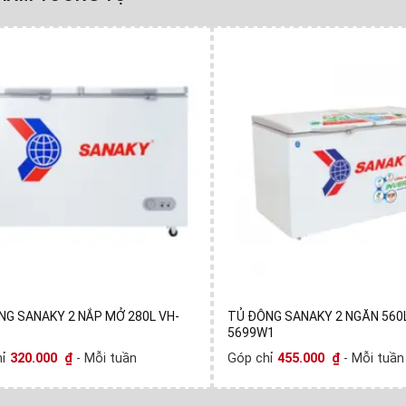
NG SANAKY 2 NẮP MỞ 280L VH-
TỦ ĐÔNG SANAKY 2 NGĂN 560L
5699W1
hỉ
320.000
₫
- Mỗi tuần
Góp chỉ
455.000
₫
- Mỗi tuần