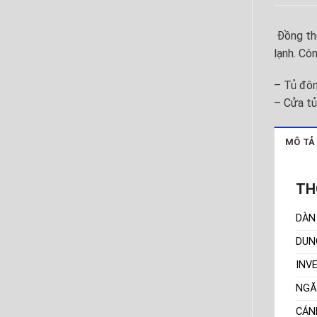
Đồng thờ
lạnh. Cô
– Tủ đôn
– Cửa tủ
MÔ TẢ
TH
DÀN
DUN
INV
NGĂ
CÁN