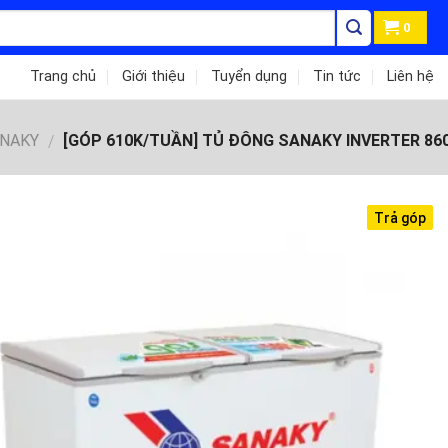
0
Trang chủ
Giới thiệu
Tuyển dụng
Tin tức
Liên hệ
ANAKY
[GÓP 610K/TUẦN] TỦ ĐÔNG SANAKY INVERTER 860
/
Trả góp