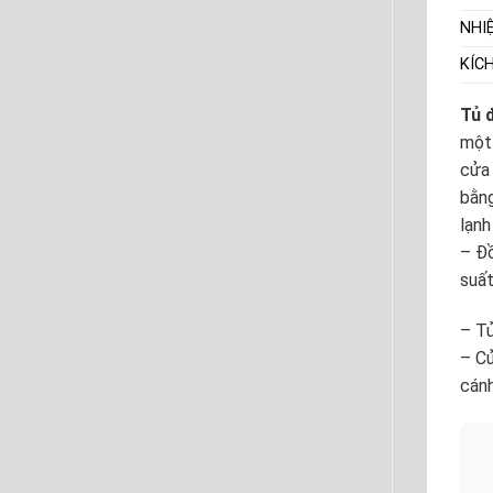
NHI
KÍC
Tủ 
một 
cửa 
bằng
lạnh
– Đồ
suất
– Tủ
– Cử
cánh