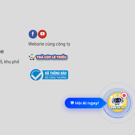
Website cùng công ty
HI
5, khu phố
💬 Hỏi AI ngay!