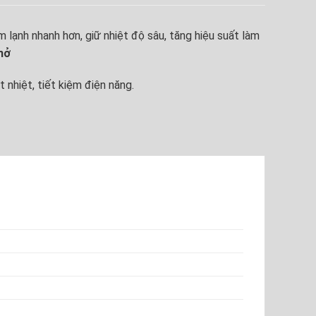
 lạnh nhanh hơn, giữ nhiệt độ sâu, tăng hiệu suất làm
mở
 nhiệt, tiết kiệm điện năng.