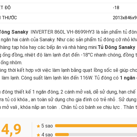
ỆT ĐỘ
-18
H THƯỚC
2013x846x9
đông Sanaky
INVERTER 860L VH-8699HY3 là sản phẩm tủ đông
ngăn hai cánh của Sanaky. Như các sản phẩm tủ đông cỡ nhỏ khác
hàng tạp hóa hay các bếp ăn và nhà hàng mini.
Tủ Đông Sanaky
 ống đồng, nhiệt độ làm lạnh đạt đến -18°C nhanh chóng, đồng 
 ống nhôm.
ng thời kết hợp với việc làm lạnh bằng quạt lồng sốc sẽ giúp cho 
 làm lạnh. Công suất làm lạnh lên đến 116W. Tủ đông có
1 ngăn
 đông thiết kế 1 ngăn đông, 2 cánh mở vali, dễ sử dụng, hạn chế t
a tủ có khóa , an toàn sử dụng cho gia đình có trẻ nhỏ . Sử dụng 
 mở vali , khóa nắp an toàn . Chân tủ có bánh xe chịu lực . Thân 
4,9
5 sao
4 sao