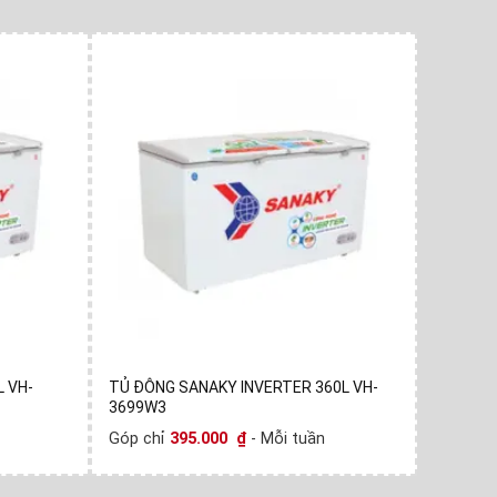
 VH-
TỦ ĐÔNG SANAKY INVERTER 360L VH-
TỦ ĐÔNG
3699W3
VH405W
Góp chỉ
395.000
₫
- Mỗi tuần
Góp chỉ