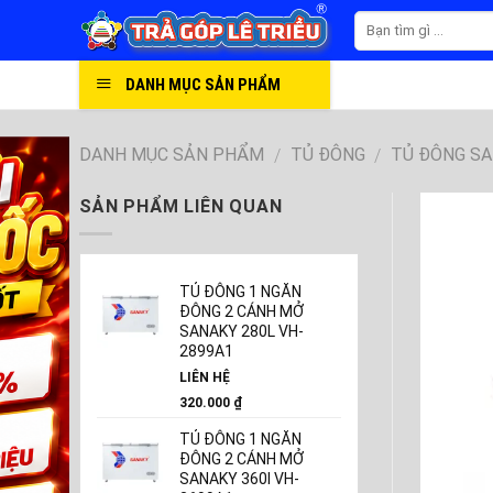
Skip
to
content
DANH MỤC SẢN PHẨM
DANH MỤC SẢN PHẨM
TỦ ĐÔNG
TỦ ĐÔNG S
/
/
SẢN PHẨM LIÊN QUAN
TỦ ĐÔNG 1 NGĂN
ĐÔNG 2 CÁNH MỞ
SANAKY 280L VH-
2899A1
LIÊN HỆ
320.000
₫
TỦ ĐÔNG 1 NGĂN
ĐÔNG 2 CÁNH MỞ
SANAKY 360l VH-