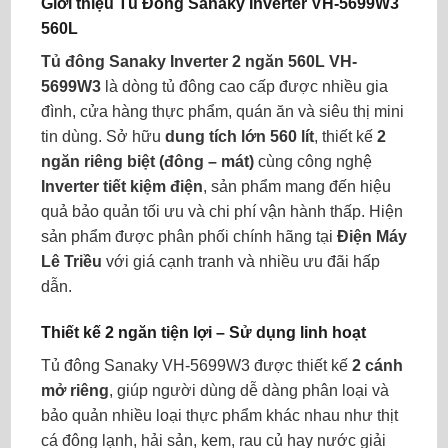
Giới thiệu Tủ Đông Sanaky Inverter VH-5699W3
560L
Tủ đông Sanaky Inverter 2 ngăn 560L VH-
5699W3
là dòng tủ đông cao cấp được nhiều gia
đình, cửa hàng thực phẩm, quán ăn và siêu thị mini
tin dùng. Sở hữu
dung tích lớn 560 lít
, thiết kế
2
ngăn riêng biệt (đông – mát)
cùng công nghệ
Inverter tiết kiệm điện
, sản phẩm mang đến hiệu
quả bảo quản tối ưu và chi phí vận hành thấp. Hiện
sản phẩm được phân phối chính hãng tại
Điện Máy
Lê Triều
với giá cạnh tranh và nhiều ưu đãi hấp
dẫn.
Thiết kế 2 ngăn tiện lợi – Sử dụng linh hoạt
Tủ đông Sanaky VH-5699W3 được thiết kế
2 cánh
mở riêng
, giúp người dùng dễ dàng phân loại và
bảo quản nhiều loại thực phẩm khác nhau như thịt
cá đông lạnh, hải sản, kem, rau củ hay nước giải