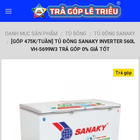
Skip
to
content
DANH MỤC SẢN PHẨM
TỦ ĐÔNG
TỦ ĐÔNG SANAKY
/
/
[GÓP 475K/TUẦN] TỦ ĐÔNG SANAKY INVERTER 560L
/
VH-5699W3 TRẢ GÓP 0% GIÁ TỐT
Trả góp