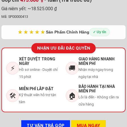
₫
Giá niêm yết:
~18.525.000 ₫
Mã:
SP00000413
★★★★★
Sản Phẩm Chính Hãng
✓ Uy tín
NHẬN ƯU ĐÃI ĐẶC QUYỀN
XÉT DUYỆT TRONG
GIAO HÀNG NHANH
NGÀY
MIỄN PHÍ
⚡
🚚
Hồ sơ online - Duyệt chỉ
Nhận máy ngay trong
15 phút
ngày tại nhà
BẢO HÀNH TẠI NHÀ
MIỄN PHÍ LẮP ĐẶT
MIỄN PHÍ
🛠️
🏠
Kỹ thuật viên hỗ trợ tận
Lỗi là đến - Không cần ra
tâm
cửa hàng
TƯ VẤN TRẢ GÓP
MUA NGAY