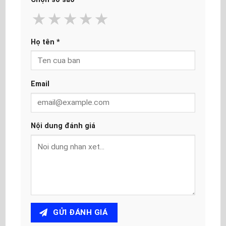
★
★
★
★
★
Họ tên
*
Email
Nội dung đánh giá
GỬI ĐÁNH GIÁ