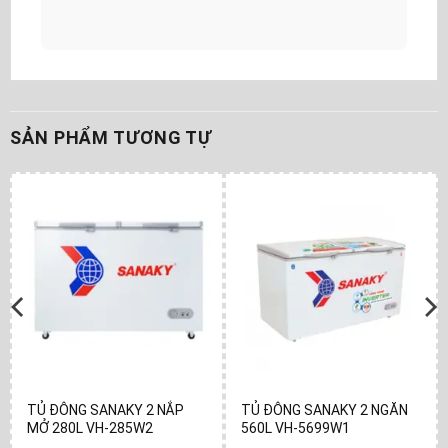
SẢN PHẨM TƯƠNG TỰ
TỦ ĐÔNG SANAKY 2 NẮP
TỦ ĐÔNG SANAKY 2 NGĂN
MỞ 280L VH-285W2
560L VH-5699W1