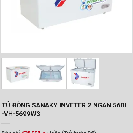
TỦ ĐÔNG SANAKY INVETER 2 NGĂN 560L
-VH-5699W3
Góp chỉ
475.000
- tuần (Trả trước 0đ)