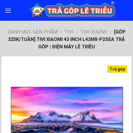
Skip
to
content
DANH MỤC SẢN PHẨM
TIVI
TIVI XIAOMI
[GÓP
/
/
/
325K/TUẦN] TIVI XIAOMI 43 INCH L43M8-P2SEA TRẢ
GÓP | ĐIỆN MÁY LÊ TRIỀU
Trả góp