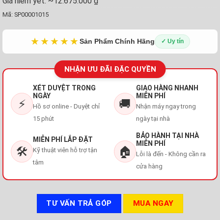
Giá niêm yết:
~12.675.000 ₫
Mã:
SP00001015
★★★★★
Sản Phẩm Chính Hãng
✓ Uy tín
NHẬN ƯU ĐÃI ĐẶC QUYỀN
XÉT DUYỆT TRONG
GIAO HÀNG NHANH
NGÀY
MIỄN PHÍ
⚡
🚚
Hồ sơ online - Duyệt chỉ
Nhận máy ngay trong
15 phút
ngày tại nhà
BẢO HÀNH TẠI NHÀ
MIỄN PHÍ LẮP ĐẶT
MIỄN PHÍ
🛠️
🏠
Kỹ thuật viên hỗ trợ tận
Lỗi là đến - Không cần ra
tâm
cửa hàng
TƯ VẤN TRẢ GÓP
MUA NGAY