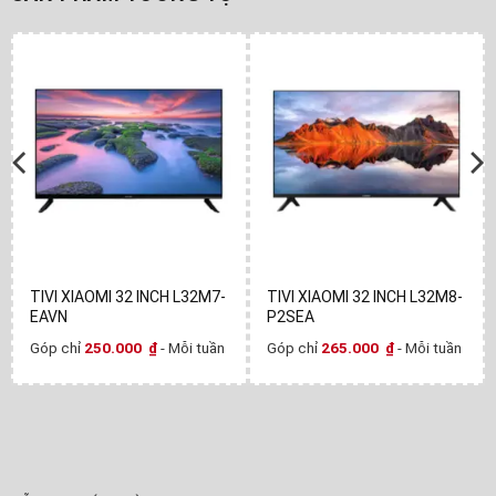
TIVI XIAOMI 32 INCH L32M7-
TIVI XIAOMI 32 INCH L32M8-
EAVN
P2SEA
Góp chỉ
250.000
₫
- Mỗi tuần
Góp chỉ
265.000
₫
- Mỗi tuần