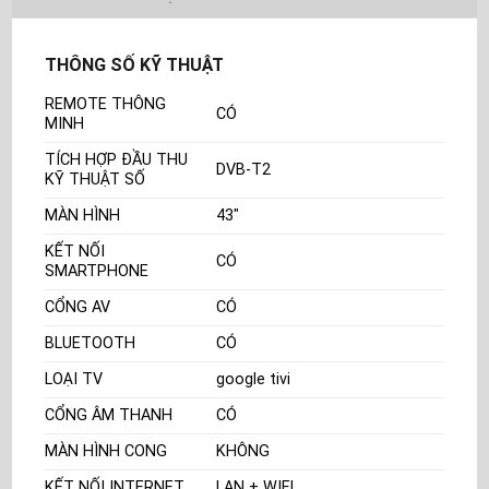
THÔNG SỐ KỸ THUẬT
REMOTE THÔNG
CÓ
MINH
TÍCH HỢP ĐẦU THU
DVB-T2
KỸ THUẬT SỐ
MÀN HÌNH
43"
KẾT NỐI
CÓ
SMARTPHONE
CỔNG AV
CÓ
BLUETOOTH
CÓ
LOẠI TV
google tivi
CỔNG ÂM THANH
CÓ
MÀN HÌNH CONG
KHÔNG
KẾT NỐI INTERNET
LAN + WIFI