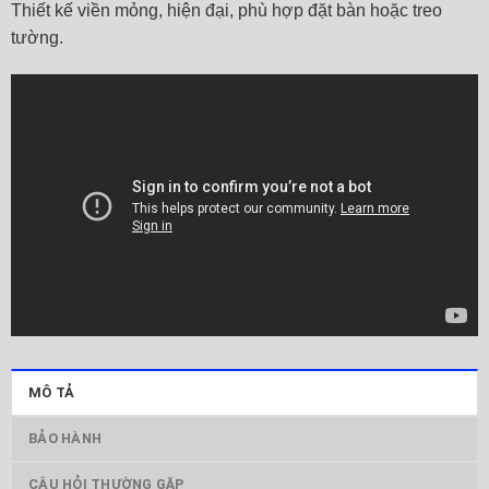
Thiết kế viền mỏng, hiện đại, phù hợp đặt bàn hoặc treo
tường.
MÔ TẢ
BẢO HÀNH
CÂU HỎI THƯỜNG GẶP