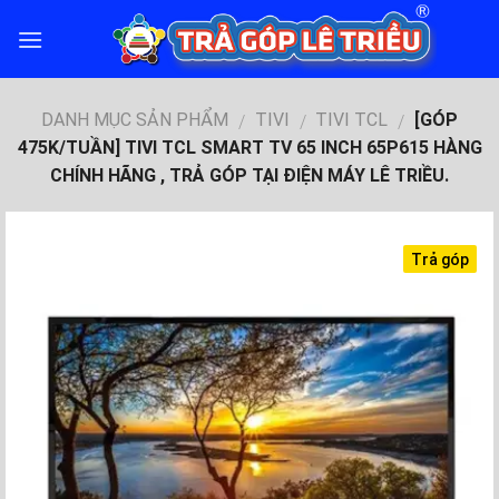
Skip
to
content
DANH MỤC SẢN PHẨM
TIVI
TIVI TCL
[GÓP
/
/
/
475K/TUẦN] TIVI TCL SMART TV 65 INCH 65P615 HÀNG
CHÍNH HÃNG , TRẢ GÓP TẠI ĐIỆN MÁY LÊ TRIỀU.
Trả góp