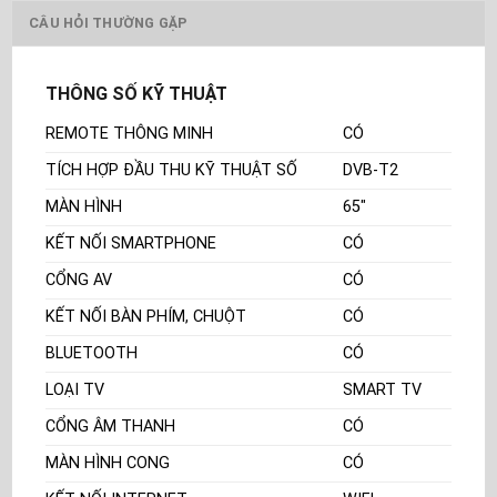
CÂU HỎI THƯỜNG GẶP
THÔNG SỐ KỸ THUẬT
REMOTE THÔNG MINH
CÓ
TÍCH HỢP ĐẦU THU KỸ THUẬT SỐ
DVB-T2
MÀN HÌNH
65"
KẾT NỐI SMARTPHONE
CÓ
CỔNG AV
CÓ
KẾT NỐI BÀN PHÍM, CHUỘT
CÓ
BLUETOOTH
CÓ
LOẠI TV
SMART TV
CỔNG ÂM THANH
CÓ
MÀN HÌNH CONG
CÓ