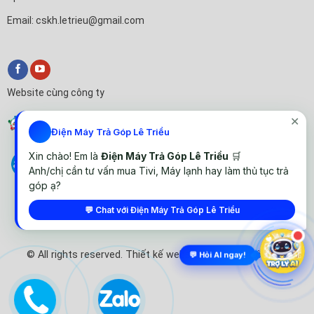
Email: cskh.letrieu@gmail.com
Website cùng công ty
✕
Điện Máy Trả Góp Lê Triều
Xin chào! Em là
Điện Máy Trả Góp Lê Triều
🛒
Anh/chị cần tư vấn mua Tivi, Máy lạnh hay làm thủ tục trả
góp ạ?
💬 Chat với Điện Máy Trả Góp Lê Triều
© All rights reserved. Thiết kế website Điện Máy Lê Triều
💬 Hỏi AI ngay!