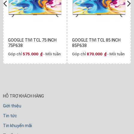
GOOGLE TIVI TCL 75 INCH
GOOGLE TIVI TCL 85 INCH
75P638
85P638
Góp chỉ
575.000
₫
- Mỗi tuần
Góp chỉ
870.000
₫
- Mỗi tuần
HỖ TRỢ KHÁCH HÀNG
Giới thiệu
Tin tức
Tin khuyến mãi