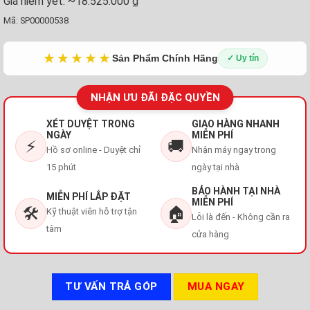
Giá niêm yết:
~18.525.000 ₫
Mã:
SP00000538
★★★★★
Sản Phẩm Chính Hãng
✓ Uy tín
NHẬN ƯU ĐÃI ĐẶC QUYỀN
XÉT DUYỆT TRONG
GIAO HÀNG NHANH
NGÀY
MIỄN PHÍ
⚡
🚚
Hồ sơ online - Duyệt chỉ
Nhận máy ngay trong
15 phút
ngày tại nhà
BẢO HÀNH TẠI NHÀ
MIỄN PHÍ LẮP ĐẶT
MIỄN PHÍ
🛠️
🏠
Kỹ thuật viên hỗ trợ tận
Lỗi là đến - Không cần ra
tâm
cửa hàng
TƯ VẤN TRẢ GÓP
MUA NGAY