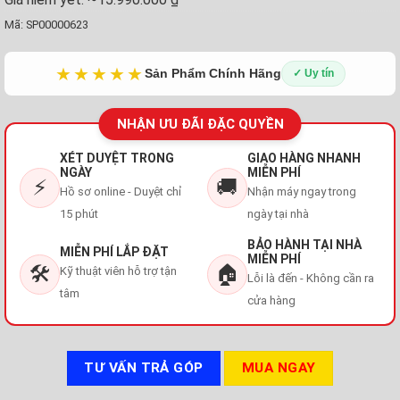
Mã:
SP00000623
★★★★★
Sản Phẩm Chính Hãng
✓ Uy tín
NHẬN ƯU ĐÃI ĐẶC QUYỀN
XÉT DUYỆT TRONG
GIAO HÀNG NHANH
NGÀY
MIỄN PHÍ
⚡
🚚
Hồ sơ online - Duyệt chỉ
Nhận máy ngay trong
15 phút
ngày tại nhà
BẢO HÀNH TẠI NHÀ
MIỄN PHÍ LẮP ĐẶT
MIỄN PHÍ
🛠️
🏠
Kỹ thuật viên hỗ trợ tận
Lỗi là đến - Không cần ra
tâm
cửa hàng
TƯ VẤN TRẢ GÓP
MUA NGAY