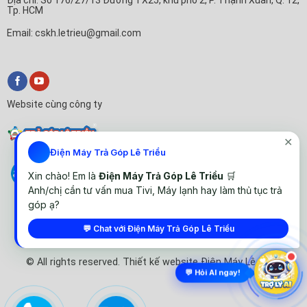
Tp. HCM
Email: cskh.letrieu@gmail.com
Website cùng công ty
✕
Điện Máy Trả Góp Lê Triều
Xin chào! Em là
Điện Máy Trả Góp Lê Triều
🛒
Anh/chị cần tư vấn mua Tivi, Máy lạnh hay làm thủ tục trả
góp ạ?
💬 Chat với Điện Máy Trả Góp Lê Triều
© All rights reserved. Thiết kế website Điện Máy Lê Triều
💬 Hỏi AI ngay!