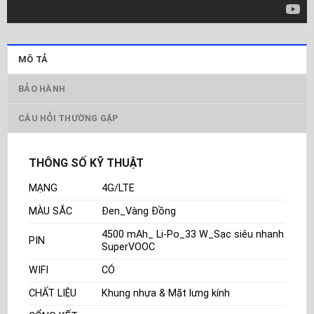
MÔ TẢ
BẢO HÀNH
CÂU HỎI THƯỜNG GẶP
THÔNG SỐ KỸ THUẬT
MẠNG
4G/LTE
MÀU SẮC
Đen_Vàng Đồng
4500 mAh_ Li-Po_33 W_Sạc siêu nhanh
PIN
SuperVOOC
WIFI
CÓ
CHẤT LIỆU
Khung nhựa & Mặt lưng kính