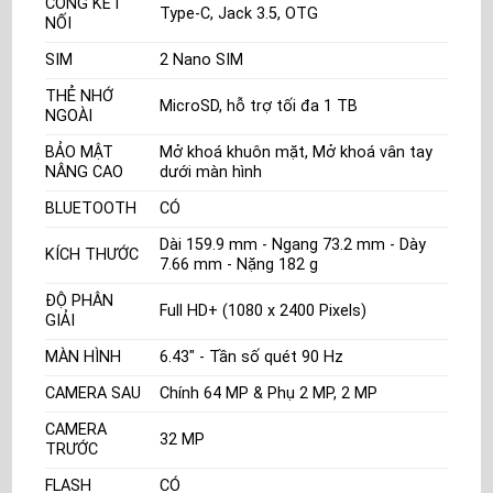
CỔNG KẾT
Type-C, Jack 3.5, OTG
NỐI
SIM
2 Nano SIM
THẺ NHỚ
MicroSD, hỗ trợ tối đa 1 TB
NGOÀI
BẢO MẬT
Mở khoá khuôn mặt, Mở khoá vân tay
NÂNG CAO
dưới màn hình
BLUETOOTH
CÓ
Dài 159.9 mm - Ngang 73.2 mm - Dày
KÍCH THƯỚC
7.66 mm - Nặng 182 g
ĐỘ PHÂN
Full HD+ (1080 x 2400 Pixels)
GIẢI
MÀN HÌNH
6.43" - Tần số quét 90 Hz
CAMERA SAU
Chính 64 MP & Phụ 2 MP, 2 MP
CAMERA
32 MP
TRƯỚC
FLASH
CÓ