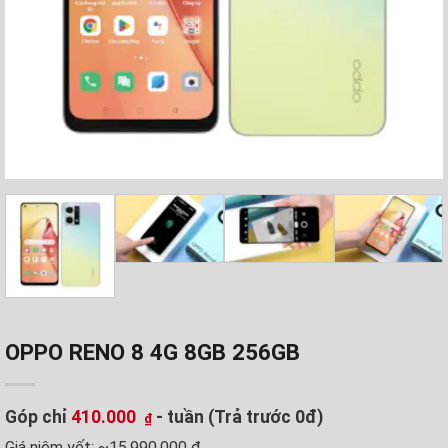
OPPO RENO 8 4G 8GB 256GB
Góp chỉ
410.000
- tuần (Trả trước 0đ)
₫
Giá niêm yết:
~15.990.000 ₫