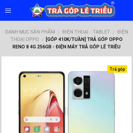
Skip
to
content
DANH MỤC SẢN PHẨM
ĐIỆN THOẠI - TABLET
ĐIỆN
/
/
THOẠI OPPO
[GÓP 410K/TUẦN] TRẢ GÓP OPPO
/
RENO 8 4G 256GB - ĐIỆN MÁY TRẢ GÓP LÊ TRIỀU
Trả góp