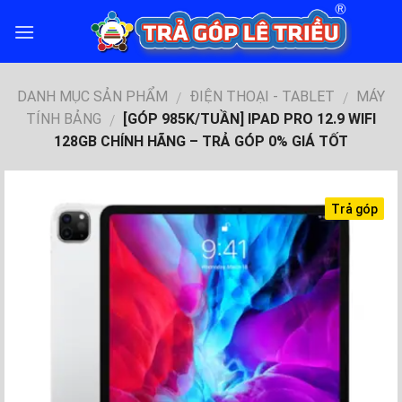
Skip
to
content
DANH MỤC SẢN PHẨM
ĐIỆN THOẠI - TABLET
MÁY
/
/
TÍNH BẢNG
[GÓP 985K/TUẦN] IPAD PRO 12.9 WIFI
/
128GB CHÍNH HÃNG – TRẢ GÓP 0% GIÁ TỐT
Trả góp