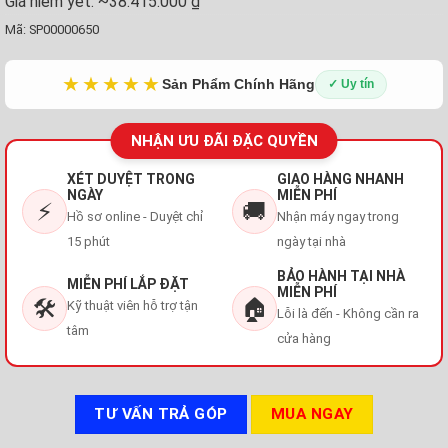
Giá niêm yết:
~38.415.000 ₫
Mã:
SP00000650
★★★★★
Sản Phẩm Chính Hãng
✓ Uy tín
NHẬN ƯU ĐÃI ĐẶC QUYỀN
XÉT DUYỆT TRONG
GIAO HÀNG NHANH
NGÀY
MIỄN PHÍ
⚡
🚚
Hồ sơ online - Duyệt chỉ
Nhận máy ngay trong
15 phút
ngày tại nhà
BẢO HÀNH TẠI NHÀ
MIỄN PHÍ LẮP ĐẶT
MIỄN PHÍ
🛠️
🏠
Kỹ thuật viên hỗ trợ tận
Lỗi là đến - Không cần ra
tâm
cửa hàng
TƯ VẤN TRẢ GÓP
MUA NGAY