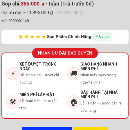
Góp chỉ
355.000
- tuần (Trả trước 0đ)
₫
Giá ưu đãi:
~11.895.000 ₫
~13.845.000 ₫
Mã:
SP00001148
★★★★★
Sản Phẩm Chính Hãng
✓ Uy tín
NHẬN ƯU ĐÃI ĐẶC QUYỀN
XÉT DUYỆT TRONG
GIAO HÀNG NHANH
NGÀY
MIỄN PHÍ
⚡
🚚
Hồ sơ online - Duyệt chỉ
Nhận máy ngay trong
15 phút
ngày tại nhà
BẢO HÀNH TẠI NHÀ
MIỄN PHÍ LẮP ĐẶT
MIỄN PHÍ
🛠️
🏠
Kỹ thuật viên hỗ trợ tận
Lỗi là đến - Không cần ra
tâm
cửa hàng