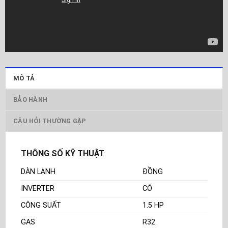
MÔ TẢ
BẢO HÀNH
CÂU HỎI THƯỜNG GẶP
THÔNG SỐ KỸ THUẬT
DÀN LẠNH
ĐỒNG
INVERTER
CÓ
CÔNG SUẤT
1.5 HP
GAS
R32