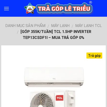
Skip
to
content
DANH MỤC SẢN PHẨM
MÁY LẠNH
MÁY LẠNH TCL
/
/
[GÓP 355K/TUẦN] TCL 1.5HP INVERTER
/
TEP13CSDF1I – MUA TRẢ GÓP 0%
Trả góp