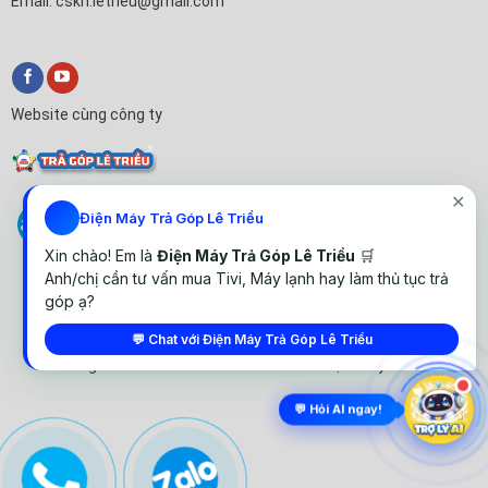
Email: cskh.letrieu@gmail.com
Website cùng công ty
✕
Điện Máy Trả Góp Lê Triều
Xin chào! Em là
Điện Máy Trả Góp Lê Triều
🛒
Anh/chị cần tư vấn mua Tivi, Máy lạnh hay làm thủ tục trả
góp ạ?
💬 Chat với Điện Máy Trả Góp Lê Triều
© All rights reserved. Thiết kế website Điện Máy Lê Triều
💬 Hỏi AI ngay!