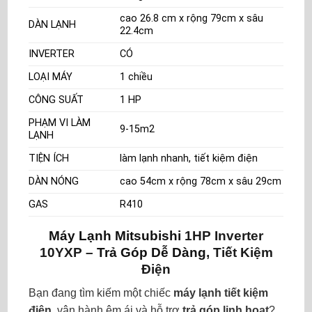
cao 26.8 cm x rộng 79cm x sâu
DÀN LẠNH
22.4cm
INVERTER
CÓ
LOẠI MÁY
1 chiều
CÔNG SUẤT
1 HP
PHẠM VI LÀM
9-15m2
LẠNH
TIỆN ÍCH
làm lạnh nhanh, tiết kiệm điện
DÀN NÓNG
cao 54cm x rộng 78cm x sâu 29cm
GAS
R410
Máy Lạnh Mitsubishi
1HP Inverter
10YXP –
Trả Góp Dễ Dàng
, Tiết Kiệm
Điện
Bạn đang tìm kiếm một chiếc
máy lạnh tiết kiệm
điện
, vận hành êm ái và hỗ trợ
trả góp linh hoạt
?