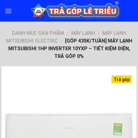
Skip
to
content
DANH MỤC SẢN PHẨM
MÁY LẠNH
MÁY LẠNH
/
/
MITSUBISHI ELECTRIC
[GÓP 435K/TUẦN] MÁY LẠNH
/
MITSUBISHI 1HP INVERTER 10YXP – TIẾT KIỆM ĐIỆN,
TRẢ GÓP 0%
Trả góp