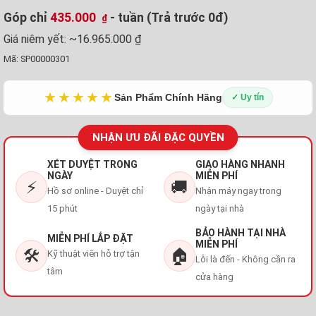
Góp chỉ
435.000
- tuần (Trả trước 0đ)
₫
Giá niêm yết:
~16.965.000 ₫
Mã:
SP00000301
★★★★★
Sản Phẩm Chính Hãng
✓ Uy tín
NHẬN ƯU ĐÃI ĐẶC QUYỀN
XÉT DUYỆT TRONG
GIAO HÀNG NHANH
NGÀY
MIỄN PHÍ
⚡
🚚
Hồ sơ online - Duyệt chỉ
Nhận máy ngay trong
15 phút
ngày tại nhà
BẢO HÀNH TẠI NHÀ
MIỄN PHÍ LẮP ĐẶT
MIỄN PHÍ
🛠️
🏠
Kỹ thuật viên hỗ trợ tận
Lỗi là đến - Không cần ra
tâm
cửa hàng