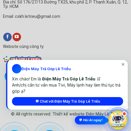
Địa chỉ: Số 176/27/13 Đường TX25, khu phố 2, P. Thạnh Xuân, Q. 12,
Tp. HCM
Email: cskh.letrieu@gmail.com
Website cùng công ty
✕
Điện Máy Trả Góp Lê Triều
Xin chào! Em là
Điện Máy Trả Góp Lê Triều
🛒
Anh/chị cần tư vấn mua Tivi, Máy lạnh hay làm thủ tục trả
góp ạ?
💬 Chat với Điện Máy Trả Góp Lê Triều
© All rights reserved. Thiết kế website Điện Máy Lê Triều
💬 Hỏi AI ngay!