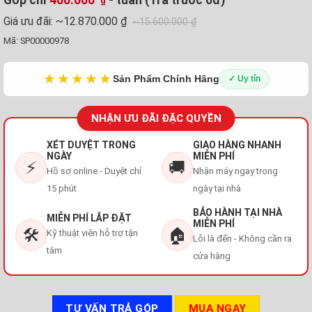
₫
Giá ưu đãi:
~12.870.000 ₫
~15.600.000 ₫
Mã:
SP00000978
★★★★★
Sản Phẩm Chính Hãng
✓ Uy tín
NHẬN ƯU ĐÃI ĐẶC QUYỀN
XÉT DUYỆT TRONG
GIAO HÀNG NHANH
NGÀY
MIỄN PHÍ
⚡
🚚
Hồ sơ online - Duyệt chỉ
Nhận máy ngay trong
15 phút
ngày tại nhà
BẢO HÀNH TẠI NHÀ
MIỄN PHÍ LẮP ĐẶT
MIỄN PHÍ
🛠️
🏠
Kỹ thuật viên hỗ trợ tận
Lỗi là đến - Không cần ra
tâm
cửa hàng
TƯ VẤN TRẢ GÓP
MUA NGAY