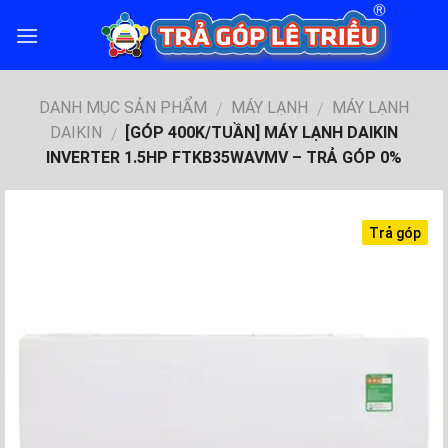
Skip
to
content
DANH MỤC SẢN PHẨM
MÁY LẠNH
MÁY LẠNH
/
/
DAIKIN
[GÓP 400K/TUẦN] MÁY LẠNH DAIKIN
/
INVERTER 1.5HP FTKB35WAVMV – TRẢ GÓP 0%
Trả góp