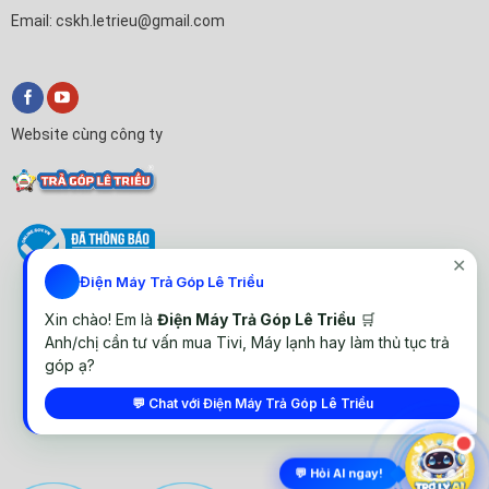
Email: cskh.letrieu@gmail.com
Website cùng công ty
✕
Điện Máy Trả Góp Lê Triều
Xin chào! Em là
Điện Máy Trả Góp Lê Triều
🛒
Anh/chị cần tư vấn mua Tivi, Máy lạnh hay làm thủ tục trả
góp ạ?
© All rights reserved. Thiết kế website Điện Máy Lê Triều
💬 Chat với Điện Máy Trả Góp Lê Triều
💬 Hỏi AI ngay!