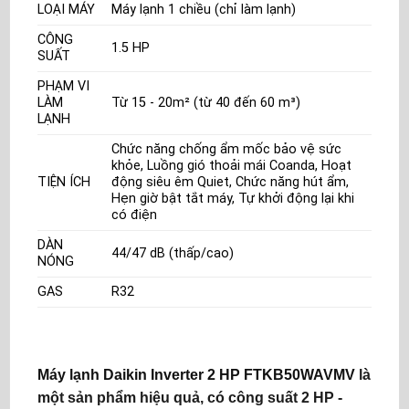
LOẠI MÁY
Máy lạnh 1 chiều (chỉ làm lạnh)
CÔNG
1.5 HP
SUẤT
PHẠM VI
LÀM
Từ 15 - 20m² (từ 40 đến 60 m³)
LẠNH
Chức năng chống ẩm mốc bảo vệ sức
khỏe, Luồng gió thoải mái Coanda, Hoạt
TIỆN ÍCH
động siêu êm Quiet, Chức năng hút ẩm,
Hẹn giờ bật tắt máy, Tự khởi động lại khi
có điện
DÀN
44/47 dB (thấp/cao)
NÓNG
GAS
R32
Máy lạnh Daikin Inverter 2 HP FTKB50WAVMV
là
một sản phẩm hiệu quả, có công suất 2 HP -