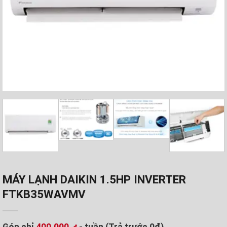
MÁY LẠNH DAIKIN 1.5HP INVERTER
FTKB35WAVMV
Góp chỉ
400.000
- tuần (Trả trước 0đ)