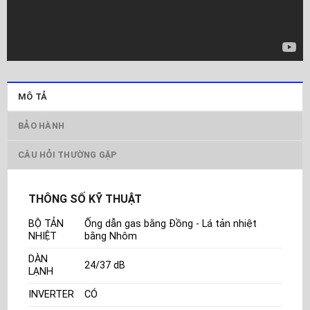
MÔ TẢ
BẢO HÀNH
CÂU HỎI THƯỜNG GẶP
THÔNG SỐ KỸ THUẬT
BỘ TẢN
Ống dẫn gas bằng Đồng - Lá tản nhiệt
NHIỆT
bằng Nhôm
DÀN
24/37 dB
LẠNH
INVERTER
CÓ