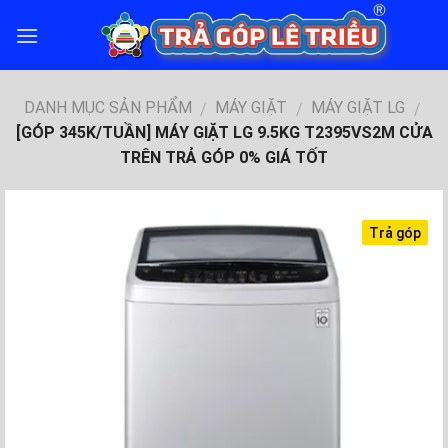
Skip
to
content
DANH MỤC SẢN PHẨM
MÁY GIẶT
MÁY GIẶT LG
/
/
/
[GÓP 345K/TUẦN] MÁY GIẶT LG 9.5KG T2395VS2M CỬA
TRÊN TRẢ GÓP 0% GIÁ TỐT
Trả góp