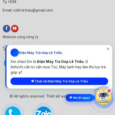
Tp. HCM
Email: cskh.letrieu@gmail.com
Website cùng công ty
✕
Điện Máy Trả Góp Lê Triều
Xin chào! Em là
Điện Máy Trả Góp Lê Triều
🛒
Anh/chị cần tư vấn mua Tivi, Máy lạnh hay làm thủ tục trả
góp ạ?
💬 Chat với Điện Máy Trả Góp Lê Triều
© All rights reserved. Thiết kế website Điện Máy Lê Triều
💬 Hỏi AI ngay!