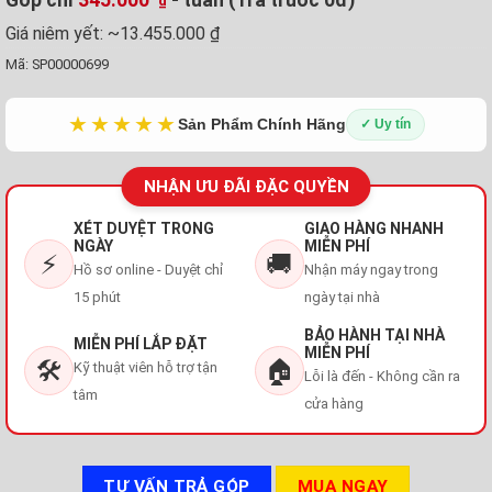
₫
Giá niêm yết:
~13.455.000 ₫
Mã:
SP00000699
★★★★★
Sản Phẩm Chính Hãng
✓ Uy tín
NHẬN ƯU ĐÃI ĐẶC QUYỀN
XÉT DUYỆT TRONG
GIAO HÀNG NHANH
NGÀY
MIỄN PHÍ
⚡
🚚
Hồ sơ online - Duyệt chỉ
Nhận máy ngay trong
15 phút
ngày tại nhà
BẢO HÀNH TẠI NHÀ
MIỄN PHÍ LẮP ĐẶT
MIỄN PHÍ
🛠️
🏠
Kỹ thuật viên hỗ trợ tận
Lỗi là đến - Không cần ra
tâm
cửa hàng
TƯ VẤN TRẢ GÓP
MUA NGAY