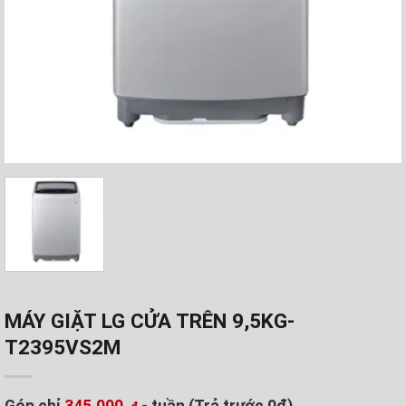
MÁY GIẶT LG CỬA TRÊN 9,5KG-
T2395VS2M
Góp chỉ
345.000
- tuần (Trả trước 0đ)