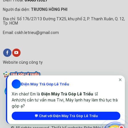
Người đại diện:
TRƯƠNG HỒNG PHI
Địa chỉ: Số 176/27/13 Đường TX25, khu phố 2, P. Thạnh Xuân, Q. 12,
Tp. HCM
Email: cskh.letrieu@gmail.com
Website cùng công ty
✕
Điện Máy Trả Góp Lê Triều
Xin chào! Em là
Điện Máy Trả Góp Lê Triều
🛒
Anh/chị cần tư vấn mua Tivi, Máy lạnh hay làm thủ tục trả
góp ạ?
💬 Chat với Điện Máy Trả Góp Lê Triều