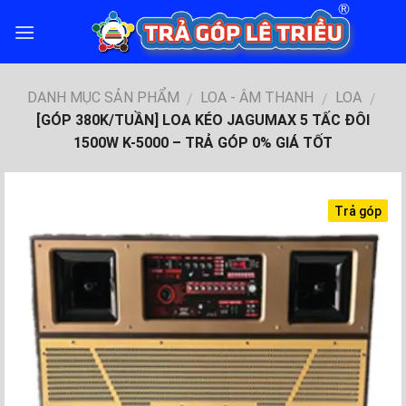
Skip
to
content
DANH MỤC SẢN PHẨM
LOA - ÂM THANH
LOA
/
/
/
[GÓP 380K/TUẦN] LOA KÉO JAGUMAX 5 TẤC ĐÔI
1500W K-5000 – TRẢ GÓP 0% GIÁ TỐT
Trả góp