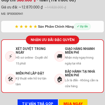
₫
Giá ưu đãi:
~12.870.000 ₫
~14.820.000 ₫
Mã:
SP00000941
★★★★★
Sản Phẩm Chính Hãng
✓ Uy tín
NHẬN ƯU ĐÃI ĐẶC QUYỀN
XÉT DUYỆT TRONG
GIAO HÀNG NHANH
NGÀY
MIỄN PHÍ
⚡
🚚
Hồ sơ online - Duyệt chỉ
Nhận máy ngay trong
15 phút
ngày tại nhà
BẢO HÀNH TẠI NHÀ
MIỄN PHÍ LẮP ĐẶT
MIỄN PHÍ
🛠️
🏠
Kỹ thuật viên hỗ trợ tận
Lỗi là đến - Không cần ra
tâm
cửa hàng
TƯ VẤN TRẢ GÓP
MUA NGAY