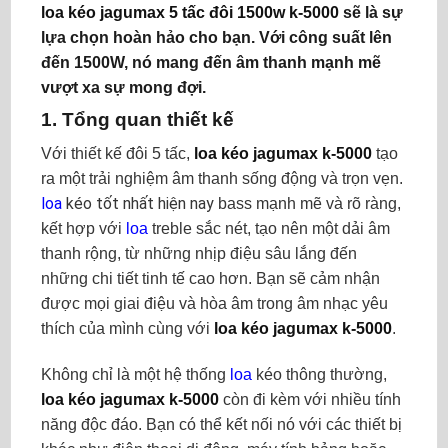
loa kéo jagumax 5 tấc đôi 1500w k-5000
sẽ là sự
lựa chọn hoàn hảo cho bạn. Với công suất lên
đến 1500W, nó mang đến âm thanh mạnh mẽ
vượt xa sự mong đợi.
1. Tổng quan thiết kế
Với thiết kế đôi 5 tấc,
loa kéo jagumax k-5000
tạo
ra một trải nghiệm âm thanh sống động và trọn vẹn.
loa
kéo tốt nhất hiện nay
bass mạnh mẽ và rõ ràng,
kết hợp với
loa
treble sắc nét, tạo nên một dải âm
thanh rộng, từ những nhịp điệu sâu lắng đến
những chi tiết tinh tế cao hơn. Bạn sẽ cảm nhận
được mọi giai điệu và hòa âm trong âm nhạc yêu
thích của mình cùng với
loa kéo jagumax k-5000
.
Không chỉ là một hệ thống
loa
kéo thông thường,
loa kéo jagumax k-5000
còn đi kèm với nhiều tính
năng độc đáo. Bạn có thể kết nối nó với các thiết bị