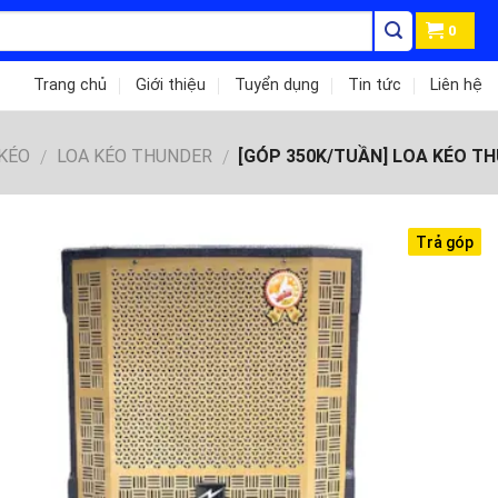
0
Trang chủ
Giới thiệu
Tuyển dụng
Tin tức
Liên hệ
 KÉO
LOA KÉO THUNDER
[GÓP 350K/TUẦN] LOA KÉO TH
/
/
Trả góp