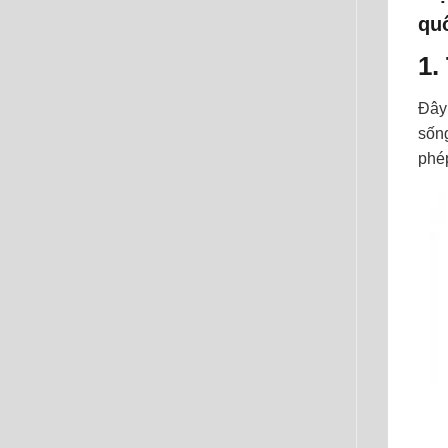
quố
1.
Đây
sốn
phé