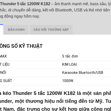
Thunder 5 tấc 1200W K182
– âm thanh mạnh mẽ, bass sâu, lý 
hắc, di chuyển dễ dàng, kết nối Bluetooth, USB và thẻ nhớ tiện 
ng động ngay hôm nay.
BẢO HÀNH
CÂU HỎI THƯỜNG GẶP
ÔNG SỐ KỸ THUẬT
MAX
5 tấc đơn
T LIỆU
KIM LOẠI
 NỐI
Karaooke Bluetooth/USB
G SUẤT
1000W
a kéo Thunder 5 tấc 1200W K182
là một sản ph
nder, một thương hiệu nổi tiếng đến từ Mỹ. Tu
t Nam, đặc trưng cho sự kết hợp giữa công ng