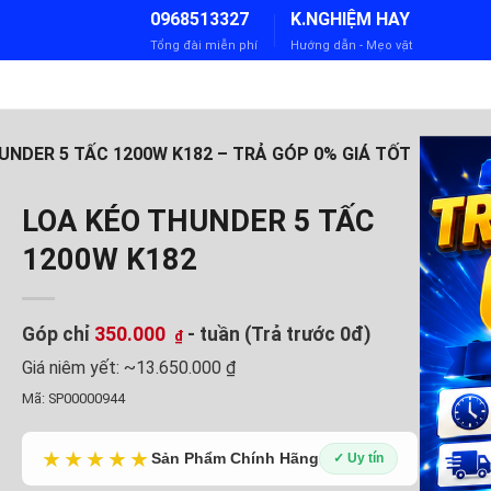
0968513327
K.NGHIỆM HAY
Tổng đài miễn phí
Hướng dẫn - Mẹo vặt
UNDER 5 TẤC 1200W K182 – TRẢ GÓP 0% GIÁ TỐT
LOA KÉO THUNDER 5 TẤC
1200W K182
Góp chỉ
350.000
- tuần (Trả trước 0đ)
₫
Giá niêm yết:
~13.650.000 ₫
Mã:
SP00000944
★★★★★
Sản Phẩm Chính Hãng
✓ Uy tín