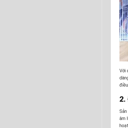
Với 
dàng
điều
2.
Sản
âm l
hoạt