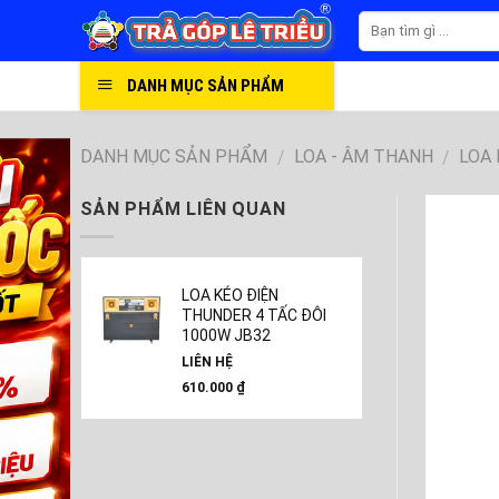
Skip
to
content
DANH MỤC SẢN PHẨM
DANH MỤC SẢN PHẨM
LOA - ÂM THANH
LOA
/
/
SẢN PHẨM LIÊN QUAN
LOA KÉO ĐIỆN
THUNDER 4 TẤC ĐÔI
1000W JB32
LIÊN HỆ
610.000
₫