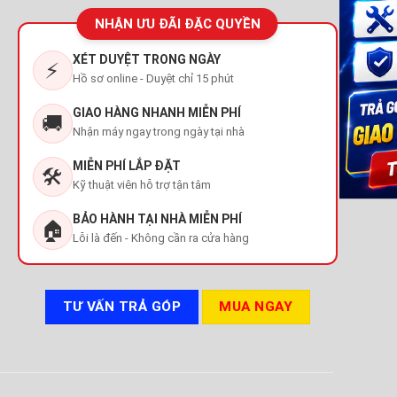
NHẬN ƯU ĐÃI ĐẶC QUYỀN
XÉT DUYỆT TRONG NGÀY
⚡
Hồ sơ online - Duyệt chỉ 15 phút
GIAO HÀNG NHANH MIỄN PHÍ
🚚
Nhận máy ngay trong ngày tại nhà
MIỄN PHÍ LẮP ĐẶT
🛠️
Kỹ thuật viên hỗ trợ tận tâm
BẢO HÀNH TẠI NHÀ MIỄN PHÍ
🏠
Lỗi là đến - Không cần ra cửa hàng
TƯ VẤN TRẢ GÓP
MUA NGAY