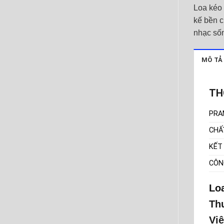
Loa kéo
kế bền c
nhạc số
MÔ TẢ
TH
PRA
CHẤ
KẾT
CÔN
Lo
Thu
Việ