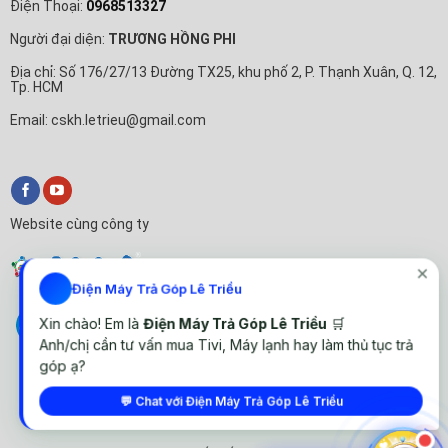
Điện Thoại:
0968513327
Người đại diện:
TRƯƠNG HỒNG PHI
Địa chỉ: Số 176/27/13 Đường TX25, khu phố 2, P. Thạnh Xuân, Q. 12,
Tp. HCM
Email: cskh.letrieu@gmail.com
Website cùng công ty
✕
Điện Máy Trả Góp Lê Triều
Xin chào! Em là
Điện Máy Trả Góp Lê Triều
🛒
Anh/chị cần tư vấn mua Tivi, Máy lạnh hay làm thủ tục trả
góp ạ?
💬 Chat với Điện Máy Trả Góp Lê Triều