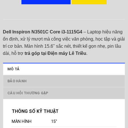
Dell Inspiron N3501C Core i3-1115G4
– Laptop hiệu năng
ổn định, xử lý mượt mà công việc văn phòng, học tập và giải
trí cơ bản. Màn hình 15.6" sắc nét, thiết kế gọn nhẹ, pin lâu
dài, hỗ trợ
trả góp tại Điện máy Lê Triều
.
MÔ TẢ
BẢO HÀNH
CÂU HỎI THƯỜNG GẶP
THÔNG SỐ KỸ THUẬT
MÀN HÌNH
15"