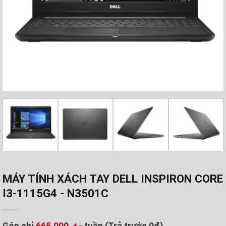
MÁY TÍNH XÁCH TAY DELL INSPIRON CORE
I3-1115G4 - N3501C
Góp chỉ
665.000
- tuần (Trả trước 0đ)