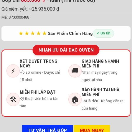
₫
Giá niêm yết:
~25.935.000 ₫
Mã:
SP00000488
★★★★★
Sản Phẩm Chính Hãng
✓ Uy tín
NHẬN ƯU ĐÃI ĐẶC QUYỀN
XÉT DUYỆT TRONG
GIAO HÀNG NHANH
NGÀY
MIỄN PHÍ
⚡
🚚
Hồ sơ online - Duyệt chỉ
Nhận máy ngay trong
15 phút
ngày tại nhà
BẢO HÀNH TẠI NHÀ
MIỄN PHÍ LẮP ĐẶT
MIỄN PHÍ
🛠️
🏠
Kỹ thuật viên hỗ trợ tận
Lỗi là đến - Không cần ra
tâm
cửa hàng
TƯ VẤN TRẢ GÓP
MUA NGAY