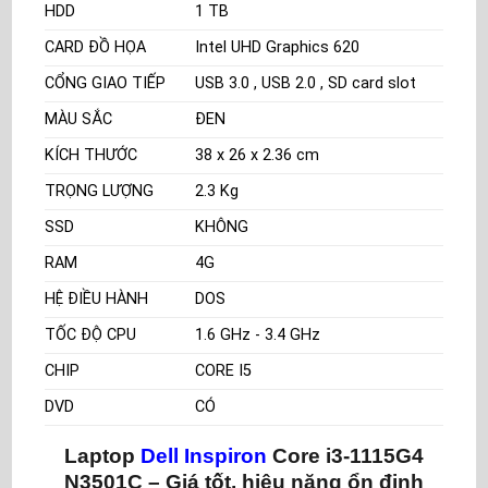
HDD
1 TB
CARD ĐỒ HỌA
Intel UHD Graphics 620
CỔNG GIAO TIẾP
USB 3.0 , USB 2.0 , SD card slot
MÀU SẮC
ĐEN
KÍCH THƯỚC
38 x 26 x 2.36 cm
TRỌNG LƯỢNG
2.3 Kg
SSD
KHÔNG
RAM
4G
HỆ ĐIỀU HÀNH
DOS
TỐC ĐỘ CPU
1.6 GHz - 3.4 GHz
CHIP
CORE I5
DVD
CÓ
Laptop
Dell Inspiron
Core i3-1115G4
N3501C – Giá tốt, hiệu năng ổn định