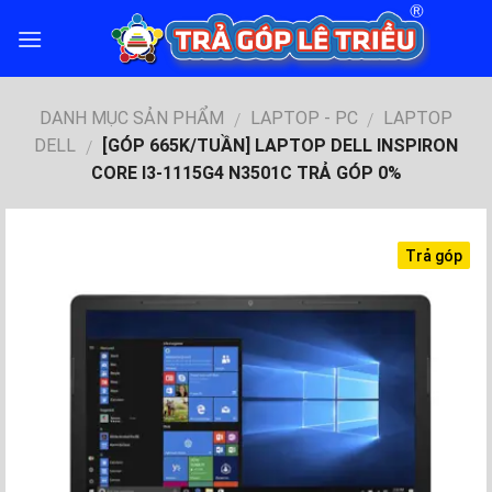
Skip
to
content
DANH MỤC SẢN PHẨM
LAPTOP - PC
LAPTOP
/
/
DELL
[GÓP 665K/TUẦN] LAPTOP DELL INSPIRON
/
CORE I3-1115G4 N3501C TRẢ GÓP 0%
Trả góp