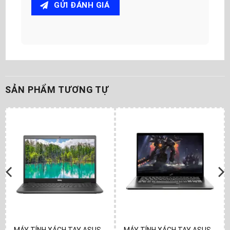
GỬI ĐÁNH GIÁ
SẢN PHẨM TƯƠNG TỰ
MÁY TÍNH XÁCH TAY ASUS
MÁY TÍNH XÁCH TAY ASUS