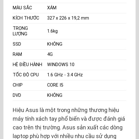
MÀU SẮC
XÁM
KÍCH THƯỚC
327 x 226 x 19,2 mm
TRỌNG
1.6kg
LƯỢNG
SSD
KHÔNG
RAM
4G
HỆ ĐIỀU HÀNH
WINDOWS 10
TỐC ĐỘ CPU
1.6 GHz - 3.4 GHz
CHIP
CORE I5
DVD
KHÔNG
Hiệu Asus là một trong những thương hiệu
máy tính xách tay phổ biến và được đánh giá
cao trên thị trường. Asus sản xuất các dòng
laptop phù hợp với nhiều nhu cầu sử dụng