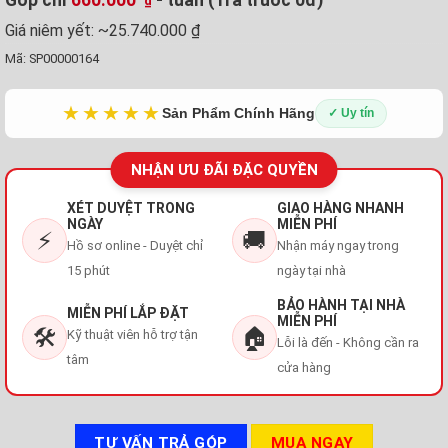
₫
Giá niêm yết:
~25.740.000 ₫
Mã:
SP00000164
★★★★★
Sản Phẩm Chính Hãng
✓ Uy tín
NHẬN ƯU ĐÃI ĐẶC QUYỀN
XÉT DUYỆT TRONG
GIAO HÀNG NHANH
NGÀY
MIỄN PHÍ
⚡
🚚
Hồ sơ online - Duyệt chỉ
Nhận máy ngay trong
15 phút
ngày tại nhà
BẢO HÀNH TẠI NHÀ
MIỄN PHÍ LẮP ĐẶT
MIỄN PHÍ
🛠️
🏠
Kỹ thuật viên hỗ trợ tận
Lỗi là đến - Không cần ra
tâm
cửa hàng
TƯ VẤN TRẢ GÓP
MUA NGAY