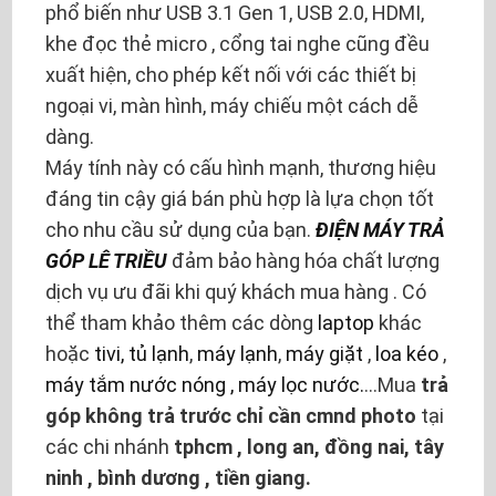
phổ biến như USB 3.1 Gen 1, USB 2.0, HDMI,
khe đọc thẻ micro , cổng tai nghe cũng đều
xuất hiện, cho phép kết nối với các thiết bị
ngoại vi, màn hình, máy chiếu một cách dễ
dàng.
Máy tính này có cấu hình mạnh, thương hiệu
đáng tin cậy giá bán phù hợp là lựa chọn tốt
cho nhu cầu sử dụng của bạn.
ĐIỆN MÁY TRẢ
GÓP LÊ TRIỀU
đảm bảo hàng hóa chất lượng
dịch vụ ưu đãi khi quý khách mua hàng . Có
thể tham khảo thêm các dòng
laptop
khác
hoặc
tivi,
tủ lạnh
,
máy lạnh
,
máy giặt
,
loa kéo
,
máy tắm nước nóng , máy lọc nước.
...Mua
trả
góp không trả trước chỉ cần cmnd photo
tại
các chi nhánh
tphcm , long an, đồng nai, tây
ninh , bình dương , tiền giang.