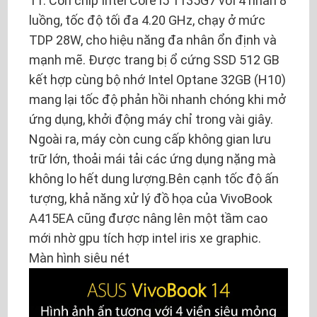
11. Con chip Intel Core i5 1135G7 với 4 nhân 8
luồng, tốc độ tối đa 4.20 GHz, chạy ở mức
TDP 28W, cho hiệu năng đa nhân ổn định và
mạnh mẽ. Được trang bị ổ cứng SSD 512 GB
kết hợp cùng bộ nhớ Intel Optane 32GB (H10)
mang lại tốc độ phản hồi nhanh chóng khi mở
ứng dụng, khởi động máy chỉ trong vài giây.
Ngoài ra, máy còn cung cấp không gian lưu
trữ lớn, thoải mái tải các ứng dụng nặng mà
không lo hết dung lượng.Bên cạnh tốc độ ấn
tượng, khả năng xử lý đồ họa của VivoBook
A415EA cũng được nâng lên một tầm cao
mới nhờ gpu tích hợp intel iris xe graphic.
Màn hình siêu nét