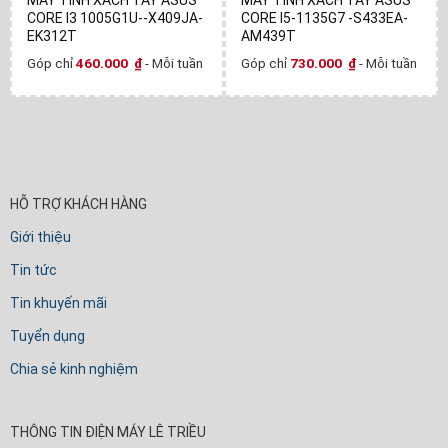
CORE I3 1005G1U--X409JA-
CORE I5-1135G7 -S433EA-
EK312T
AM439T
Góp chỉ
460.000
₫
- Mỗi tuần
Góp chỉ
730.000
₫
- Mỗi tuần
HỖ TRỢ KHÁCH HÀNG
Giới thiệu
Tin tức
Tin khuyến mãi
Tuyển dụng
Chia sẻ kinh nghiệm
THÔNG TIN ĐIỆN MÁY LÊ TRIỀU