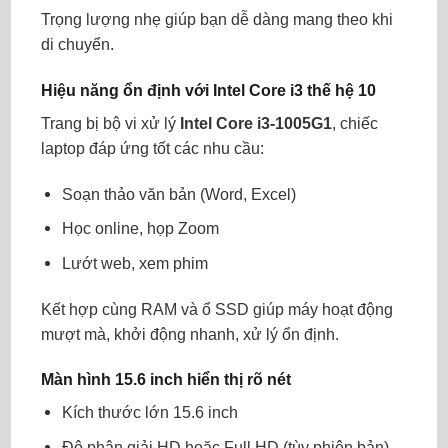
Trọng lượng nhẹ giúp bạn dễ dàng mang theo khi
di chuyển.
Hiệu năng ổn định với Intel Core i3 thế hệ 10
Trang bị bộ vi xử lý
Intel Core i3-1005G1
, chiếc
laptop đáp ứng tốt các nhu cầu:
Soạn thảo văn bản (Word, Excel)
Học online, họp Zoom
Lướt web, xem phim
Kết hợp cùng RAM và ổ SSD giúp máy hoạt động
mượt mà, khởi động nhanh, xử lý ổn định.
Màn hình 15.6 inch hiển thị rõ nét
Kích thước lớn 15.6 inch
Độ phân giải HD hoặc Full HD (tùy phiên bản)