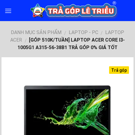
Skip
to
content
DANH MỤC SẢN PHẨM
LAPTOP - PC
LAPTOP
/
/
ACER
[GÓP 510K/TUẦN] LAPTOP ACER CORE I3-
/
1005G1 A315-56-38B1 TRẢ GÓP 0% GIÁ TỐT
Trả góp