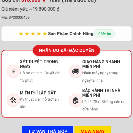
₫
Giá niêm yết:
~19.890.000 ₫
Mã:
SP00000459
★★★★★
Sản Phẩm Chính Hãng
✓ Uy tín
NHẬN ƯU ĐÃI ĐẶC QUYỀN
XÉT DUYỆT TRONG
GIAO HÀNG NHANH
NGÀY
MIỄN PHÍ
⚡
🚚
Hồ sơ online - Duyệt chỉ
Nhận máy ngay trong
15 phút
ngày tại nhà
BẢO HÀNH TẠI NHÀ
MIỄN PHÍ LẮP ĐẶT
MIỄN PHÍ
🛠️
🏠
Kỹ thuật viên hỗ trợ tận
Lỗi là đến - Không cần ra
tâm
cửa hàng
TƯ VẤN TRẢ GÓP
MUA NGAY