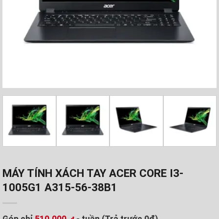
MÁY TÍNH XÁCH TAY ACER CORE I3-
1005G1 A315-56-38B1
Góp chỉ
510.000
- tuần (Trả trước 0đ)