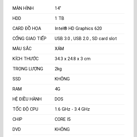
MÀN HÌNH
14"
HDD
1 TB
CARD ĐỒ HỌA
Intel® HD Graphics 620
CỔNG GIAO TIẾP
USB 3.0 , USB 2.0 , SD card slot
MÀU SẮC
XÁM
KÍCH THƯỚC
34.3 x 24.8 x 3 cm
TRỌNG LƯỢNG
2kg
SSD
KHÔNG
RAM
4G
HỆ ĐIỀU HÀNH
DOS
TỐC ĐỘ CPU
1.6 GHz - 3.4 GHz
CHIP
CORE I5
DVD
KHÔNG