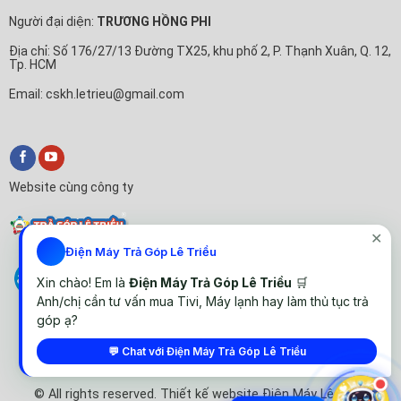
Người đại diện:
TRƯƠNG HỒNG PHI
Địa chỉ: Số 176/27/13 Đường TX25, khu phố 2, P. Thạnh Xuân, Q. 12,
Tp. HCM
Email: cskh.letrieu@gmail.com
Website cùng công ty
✕
Điện Máy Trả Góp Lê Triều
Xin chào! Em là
Điện Máy Trả Góp Lê Triều
🛒
Anh/chị cần tư vấn mua Tivi, Máy lạnh hay làm thủ tục trả
góp ạ?
💬 Chat với Điện Máy Trả Góp Lê Triều
© All rights reserved. Thiết kế website Điện Máy Lê Triều