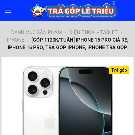
Skip
to
content
DANH MỤC SẢN PHẨM
ĐIỆN THOẠI - TABLET
/
/
IPHONE
[GÓP 1120K/TUẦN] IPHONE 16 PRO GIÁ RẺ,
/
IPHONE 16 PRO, TRẢ GÓP IPHONE, IPHONE TRẢ GÓP
Trả góp