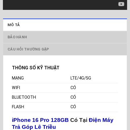
MÔ TẢ
BẢO HÀNH
CÂU HỎI THƯỜNG GẶP
THÔNG SỐ KỸ THUẬT
MẠNG
LTE/4G/5G
WIFI
CÓ
BLUETOOTH
CÓ
FLASH
CÓ
iPhone 16 Pro 128GB
Có Tại
Điện Máy
Trả Góp Lê Triều