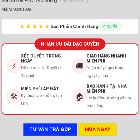
Giá ưu đãi:
~37.790.000 ₫
~43.680.000 ₫
Mã:
SP00001088
★★★★★
Sản Phẩm Chính Hãng
✓ Uy tín
NHẬN ƯU ĐÃI ĐẶC QUYỀN
XÉT DUYỆT TRONG
GIAO HÀNG NHANH
NGÀY
MIỄN PHÍ
⚡
🚚
Hồ sơ online - Duyệt chỉ
Nhận máy ngay trong
15 phút
ngày tại nhà
BẢO HÀNH TẠI NHÀ
MIỄN PHÍ LẮP ĐẶT
MIỄN PHÍ
🛠️
🏠
Kỹ thuật viên hỗ trợ tận
Lỗi là đến - Không cần ra
tâm
cửa hàng
TƯ VẤN TRẢ GÓP
MUA NGAY