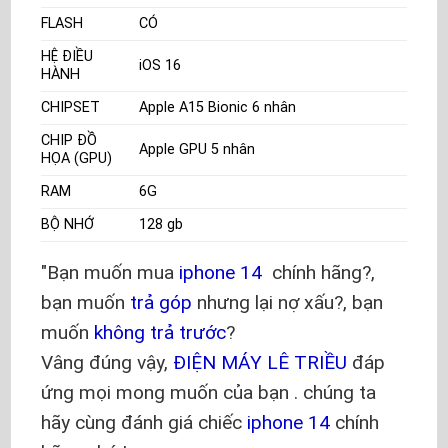
FLASH
CÓ
HỆ ĐIỀU
iOS 16
HÀNH
CHIPSET
Apple A15 Bionic 6 nhân
CHIP ĐỒ
Apple GPU 5 nhân
HỌA (GPU)
RAM
6G
BỘ NHỚ
128 gb
Bạn muốn mua
iphone 14
chính hãng?,
bạn muốn
trả góp
nhưng lại nợ xấu?, bạn
muốn
không trả trước
?
Vâng đúng vậy,
ĐIỆN MÁY LÊ TRIỀU
đáp
ứng mọi mong muốn của bạn . chúng ta
hãy cùng đánh giá chiếc
iphone 14
chính