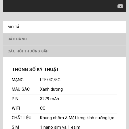
MÔ TẢ
BẢO HÀNH
CÂU HỎI THƯỜNG GẶP
THÔNG SỐ KỸ THUẬT
MẠNG
LTE/4G/5G
MÀU SẮC
Xanh dương
PIN
3279 mAh
WIFI
CÓ
CHẤT LIỆU
Khung nhôm & Mặt lưng kính cường lực
SIM
1 nano sim và 1 esim