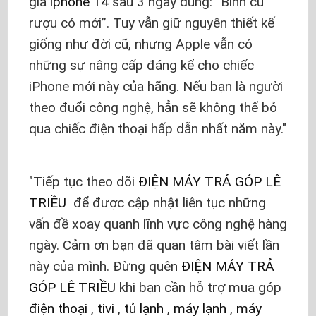
giá
iphone 14
sau 3 ngày dùng: “Bình cũ
rượu có mới”. Tuy vẫn giữ nguyên thiết kế
giống như đời cũ, nhưng Apple vẫn có
những sự nâng cấp đáng kể cho chiếc
iPhone mới này của hãng. Nếu bạn là người
theo đuổi công nghệ, hẳn sẽ không thể bỏ
qua chiếc điện thoại hấp dẫn nhất năm này.
Tiếp tục theo dõi
ĐIỆN MÁY TRẢ GÓP LÊ
TRIỀU
để được cập nhật liên tục những
vấn đề xoay quanh lĩnh vực công nghệ hàng
ngày. Cảm ơn bạn đã quan tâm bài viết lần
này của mình. Đừng quên
ĐIỆN MÁY TRẢ
GÓP LÊ TRIỀU
khi bạn cần hỗ trợ mua góp
điện thoại
,
tivi
,
tủ lạnh
,
máy lạnh
,
máy