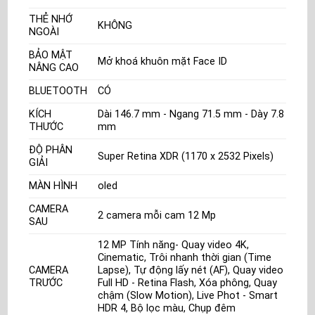
THẺ NHỚ
KHÔNG
NGOÀI
BẢO MẬT
Mở khoá khuôn mặt Face ID
NÂNG CAO
BLUETOOTH
CÓ
KÍCH
Dài 146.7 mm - Ngang 71.5 mm - Dày 7.8
THƯỚC
mm
ĐỘ PHÂN
Super Retina XDR (1170 x 2532 Pixels)
GIẢI
MÀN HÌNH
oled
CAMERA
2 camera mỗi cam 12 Mp
SAU
12 MP Tính năng- Quay video 4K,
Cinematic, Trôi nhanh thời gian (Time
CAMERA
Lapse), Tự động lấy nét (AF), Quay video
TRƯỚC
Full HD - Retina Flash, Xóa phông, Quay
chậm (Slow Motion), Live Phot - Smart
HDR 4, Bộ lọc màu, Chụp đêm