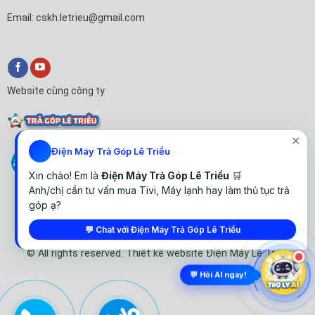
Email: cskh.letrieu@gmail.com
Website cùng công ty
✕
Điện Máy Trả Góp Lê Triều
Xin chào! Em là
Điện Máy Trả Góp Lê Triều
🛒
Anh/chị cần tư vấn mua Tivi, Máy lạnh hay làm thủ tục trả
góp ạ?
💬 Chat với Điện Máy Trả Góp Lê Triều
© All rights reserved. Thiết kế website Điện Máy Lê Triều
💬 Hỏi AI ngay!