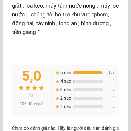
giặt
,
loa kéo
,
máy tắm nước nóng
,
máy lọc
nước
....chúng tôi hỗ trợ khu vực tphcm,
đồng nai, tây ninh , long an , bình dương ,
tiền giang .
5,0
5 sao
103
4 sao
3
3 sao
0
2 sao
0
106 đánh giá
1 sao
0
Chưa có đánh giá nào. Hãy là người đầu tiên đánh giá