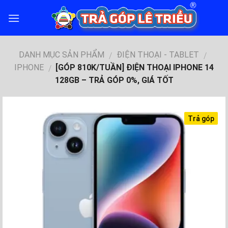
Skip
to
content
DANH MỤC SẢN PHẨM
ĐIỆN THOẠI - TABLET
/
/
IPHONE
[GÓP 810K/TUẦN] ĐIỆN THOẠI IPHONE 14
/
128GB – TRẢ GÓP 0%, GIÁ TỐT
Trả góp