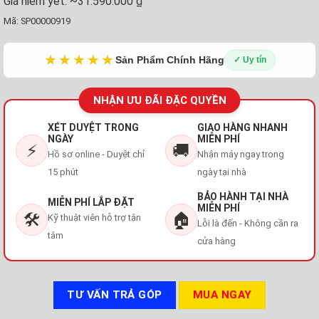
Giá niêm yết:
~31.590.000 ₫
Mã:
SP00000919
★★★★★
Sản Phẩm Chính Hãng
✓ Uy tín
NHẬN ƯU ĐÃI ĐẶC QUYỀN
XÉT DUYỆT TRONG
GIAO HÀNG NHANH
NGÀY
MIỄN PHÍ
⚡
🚚
Hồ sơ online - Duyệt chỉ
Nhận máy ngay trong
15 phút
ngày tại nhà
BẢO HÀNH TẠI NHÀ
MIỄN PHÍ LẮP ĐẶT
MIỄN PHÍ
🛠️
🏠
Kỹ thuật viên hỗ trợ tận
Lỗi là đến - Không cần ra
tâm
cửa hàng
TƯ VẤN TRẢ GÓP
MUA NGAY