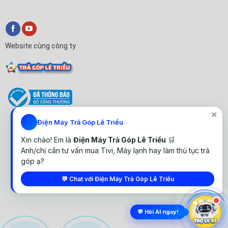
Website cùng công ty
✕
Điện Máy Trả Góp Lê Triều
Xin chào! Em là
Điện Máy Trả Góp Lê Triều
🛒
Anh/chị cần tư vấn mua Tivi, Máy lạnh hay làm thủ tục trả
góp ạ?
© All rights reserved. Thiết kế website Điện Máy Lê Triều
💬 Chat với Điện Máy Trả Góp Lê Triều
💬 Hỏi AI ngay!