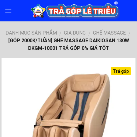
Skip
to
content
DANH MỤC SẢN PHẨM
GIA DỤNG
GHẾ MASSAGE
/
/
/
[GÓP 2000K/TUẦN] GHẾ MASSAGE DAIKIOSAN 130W
DKGM-10001 TRẢ GÓP 0% GIÁ TỐT
Trả góp