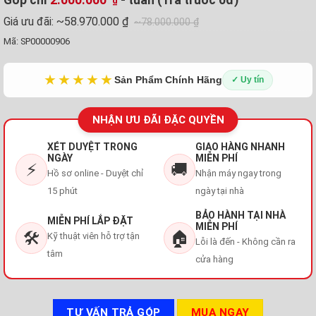
₫
Giá ưu đãi:
~58.970.000 ₫
~78.000.000 ₫
Mã:
SP00000906
★★★★★
Sản Phẩm Chính Hãng
✓ Uy tín
NHẬN ƯU ĐÃI ĐẶC QUYỀN
XÉT DUYỆT TRONG
GIAO HÀNG NHANH
NGÀY
MIỄN PHÍ
⚡
🚚
Hồ sơ online - Duyệt chỉ
Nhận máy ngay trong
15 phút
ngày tại nhà
BẢO HÀNH TẠI NHÀ
MIỄN PHÍ LẮP ĐẶT
MIỄN PHÍ
🛠️
🏠
Kỹ thuật viên hỗ trợ tận
Lỗi là đến - Không cần ra
tâm
cửa hàng
TƯ VẤN TRẢ GÓP
MUA NGAY