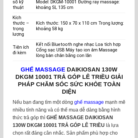
số kỹ
Model: DKGM-10001 Đường ray massage:
thuật
khoảng SL 135 cm
Kích
thước –
Kích thước: 150 x 70 x 110 cm Trọng lượng:
trọng
khoảng 58 kg
lượng
Kết nối Bluetooth nghe nhạc Loa tích hợp
Tiện ích
Cổng sạc USB Máy tạo ion âm Massage
đi kèm
lòng bàn chân bằng con lăn
GHẾ MASSAGE
DAIKIOSAN 130W
DKGM 10001 TRẢ GÓP LÊ TRIỀU GIẢI
PHÁP CHĂM SÓC SỨC KHỎE TOÀN
DIỆN
Nếu bạn đang tìm một dòng
ghế massage
mạnh mẽ
nhiều tính năng và có thể mua dễ dàng bằng hình
thức trả góp thì
GHẾ MASSAGE DAIKIOSAN
130W DKGM 10001 TRẢ GÓP LÊ TRIỀU
là lựa
chọn rất đáng cân nhắc. Sản phẩm phù hợp cho