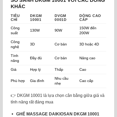
SO SÁNH DKGM 10001 VỚI CÁC DÒNG
KHÁC
TIÊU
DKGM
DVGM
DÒNG CAO
CHÍ
10001
0001D
CẤP
Công
150W đến
130W
90W
suất
200W
Công
3D
Cơ bản
3D hoặc 4D
nghệ
Tính
Đầy đủ
Cơ bản
Nâng cao
năng
Giá
Hợp lý
Thấp
Cao
Nhu cầu
Phù hợp
Gia đình
Cao cấp
nhẹ
👉 DKGM 10001 là lựa chọn cân bằng giữa giá và
tính năng rất đáng mua
GHẾ MASSAGE DAIKIOSAN DKGM 10001