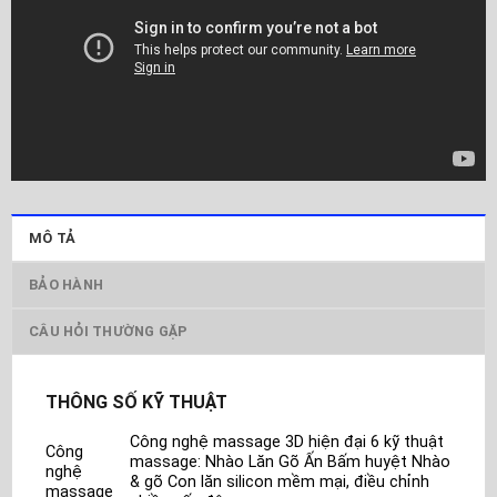
MÔ TẢ
BẢO HÀNH
CÂU HỎI THƯỜNG GẶP
THÔNG SỐ KỸ THUẬT
Công nghệ massage 3D hiện đại 6 kỹ thuật
Công
massage: Nhào Lăn Gõ Ấn Bấm huyệt Nhào
nghệ
& gõ Con lăn silicon mềm mại, điều chỉnh
massage