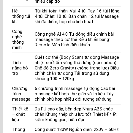
nhiều cấp độ
Hệ
Túi khí toàn thân: Vai: 4 túi Tay: 16 túi Hông:
thống túi
4 túi Chân: 10 túi Bàn chân: 12 túi Massage
khí
khí đa điểm, bóp nhả linh hoạt
Công
Công nghệ AI 4.0 Tự động điều chỉnh bài
nghệ
massage theo cơ thể Điều khiển bằng:
thông
Remote Màn hình điều khiển
minh
Quét cơ thể (Body Scan) tự động Massage
Tính
nhiệt sưởi ấm vùng thắt lưng (sợi carbon)
năng hỗ
Chế độ Zero Gravity (không trọng lực) Điều
trợ
chỉnh chân tự động Tải trọng sử dụng
khoảng 100 – 120kg
Chương
6 chương trình massage tự động Các bài
trình
massage kết hợp thư giãn và trị liệu Tùy
massage
chỉnh phù hợp nhiều đối tượng sử dụng
Thiết kế
Da PU cao cấp, bền đẹp Nhựa ABS chắc
– chất
chắn Khung thép chịu lực tốt Thiết kế tiết
liệu
kiệm không gian, hiện đại
Thông
Công suất: 130W Nguồn điện: 220V – 50Hz