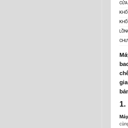
CỬA
KHỐ
KHỐ
LỒN
CHƯ
Má
ba
ch
gia
bản
1.
Máy
cùng