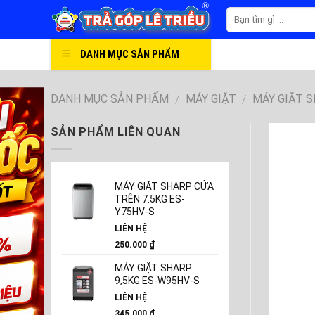
Skip
to
content
DANH MỤC SẢN PHẨM
DANH MỤC SẢN PHẨM
MÁY GIẶT
MÁY GIẶT 
/
/
SẢN PHẨM LIÊN QUAN
MÁY GIẶT SHARP CỬA
TRÊN 7.5KG ES-
Y75HV-S
LIÊN HỆ
250.000
₫
MÁY GIẶT SHARP
9,5KG ES-W95HV-S
LIÊN HỆ
345.000
₫