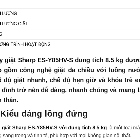
I LƯỢNG
I LƯỢNG GIẶT
G
ƠNG TRÌNH HOẠT ĐỘNG
y giặt Sharp ES-Y85HV-S dung tích 8.5 kg
được 
o gồm công nghệ giặt đa chiều với luồng nướ
ế độ giặt nhanh, chế độ hẹn giờ và khóa trẻ e
 đình trở nên dễ dàng, nhanh chóng và mang lạ
 thân.
 Kiểu dáng lồng đứng
 giặt Sharp ES-Y85HV-S với dung tích 8.5 kg
là một loại má
 sang trọng và tinh tế, phù hợp với mọi không gian nội thất.