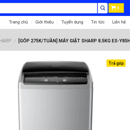
0
Trang chủ
Giới thiệu
Tuyển dụng
Tin tức
Liên hệ
SHARP
[GÓP 275K/TUẦN] MÁY GIẶT SHARP 8.5KG ES-Y85
/
Trả góp