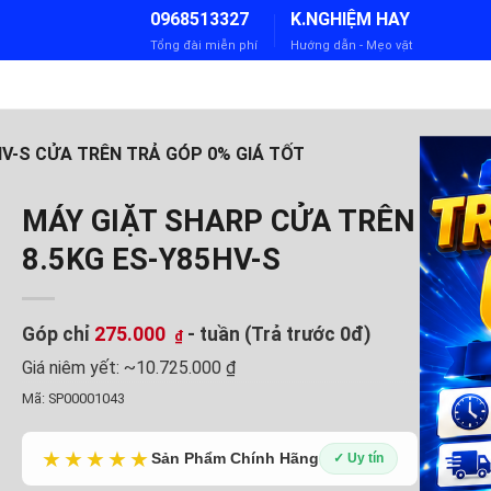
0968513327
K.NGHIỆM HAY
Tổng đài miễn phí
Hướng dẫn - Mẹo vặt
HV-S CỬA TRÊN TRẢ GÓP 0% GIÁ TỐT
MÁY GIẶT SHARP CỬA TRÊN
8.5KG ES-Y85HV-S
Góp chỉ
275.000
- tuần (Trả trước 0đ)
₫
Giá niêm yết:
~10.725.000 ₫
Mã:
SP00001043
★★★★★
Sản Phẩm Chính Hãng
✓ Uy tín