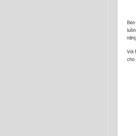
Bên
luồn
năng
Với 
cho 