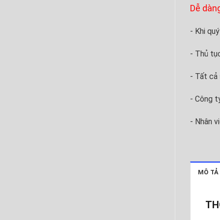
Dễ dàng
- Khi qu
- Thủ tụ
- Tất cả
- Công ty
- Nhân vi
MÔ TẢ
TH