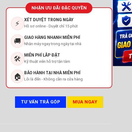
NHẬN ƯU ĐÃI ĐẶC QUYỀN
XÉT DUYỆT TRONG NGÀY
⚡
Hồ sơ online - Duyệt chỉ 15 phút
GIAO HÀNG NHANH MIỄN PHÍ
🚚
Nhận máy ngay trong ngày tại nhà
MIỄN PHÍ LẮP ĐẶT
🛠️
Kỹ thuật viên hỗ trợ tận tâm
BẢO HÀNH TẠI NHÀ MIỄN PHÍ
🏠
Lỗi là đến - Không cần ra cửa hàng
TƯ VẤN TRẢ GÓP
MUA NGAY